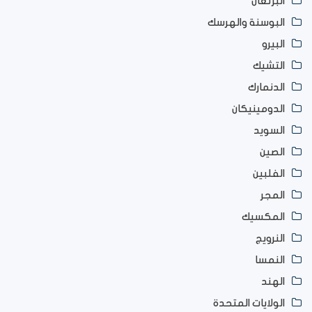
البرتغال
البوسنة والهرسك
البيرو
التشيك
الدنمارك
الدومينيكان
السويد
الصين
الفلبين
المجر
المكسيك
النرويج
النمسا
الهند
الولايات المتحدة