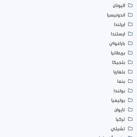
اليونان
اندونيسيا
ايرلندا
ايسلندا
باراغواي
بريطانيا
بلجيكا
بلغاريا
بنما
بولندا
بوليفيا
تايوان
تركيا
تشيلي