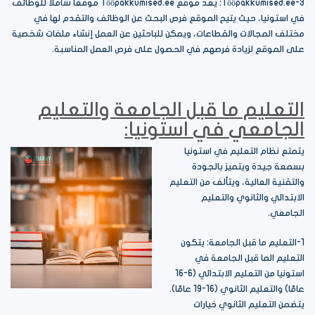
3-Tööpakkumised.ee: يعد موقع Tööpakkumised.ee موقعًا شاملاً للوظائف
في استونيا، حيث يتيح الموقع فرص البحث عن الوظائف والتقدم لها في
مختلف المجالات والقطاعات، ويمكن للباحثين عن العمل إنشاء ملفات شخصية
على الموقع لزيادة فرصهم في الحصول على فرص العمل المناسبة.
التعليم ما قبل الجامعة والتعليم
الجامعي في استونيا:
يتمتع نظام التعليم في استونيا
بسمعة جيدة ويتميز بالجودة
والتقنية العالية، ويتألف من التعليم
الابتدائي والثانوي والتعليم
الجامعي.
1-التعليم ما قبل الجامعة: يتكون
التعليم الما قبل الجامعة في
استونيا من التعليم الابتدائي (6-16
عامًا) والتعليم الثانوي (16-19 عامًا).
يتضمن التعليم الثانوي خيارات