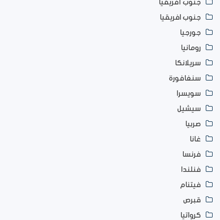
جنوب أفريقيا
جنوب افريقيا
جورجيا
رومانيا
سريلانكا
سنغافورة
سويسرا
سيشيل
صربيا
غانا
فرنسا
فنلندا
فيتنام
قبرص
كرواتيا