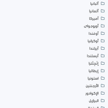
ألبانيا
ألمانيا
أميركا
أوروجواى
أوغندا
أوكرانيا
أيرلندا
أيسلندا
إنْجِلْترا
إيطاليا
استونيا
الأرجنتين
الإكوادور
البرازيل