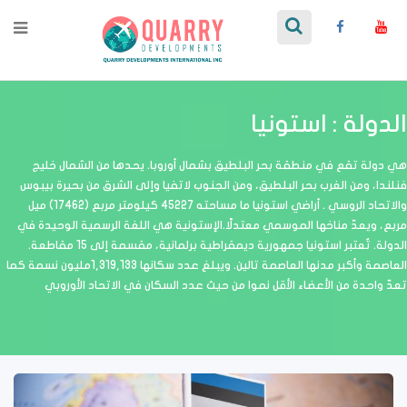
الدولة : استونيا
هي دولة تقع في منطقة بحر البلطيق بشمال أوروبا. يحدها من الشمال خليج
فنلندا، ومن الغرب بحر البلطيق، ومن الجنوب لاتفيا وإلى الشرق من بحيرة بيبوس
والاتحاد الروسي . أراضي استونيا ما مساحته 45227 كيلومتر مربع (17462) ميل
مربع، ويعدّ مناخها الموسمي معتدلًا.الإستونية هي اللغة الرسمية الوحيدة في
الدولة. تٌعتبر استونيا جمهورية ديمقراطية برلمانية، مقسمة إلى 15 مقاطعة.
العاصمة وأكبر مدنها العاصمة تالين. ويبلغ عدد سكانها 1,319,133مليون نسمة كما
تعدّ واحدة من الأعضاء الأقل نموا من حيث عدد السكان في الاتحاد الأوروبي