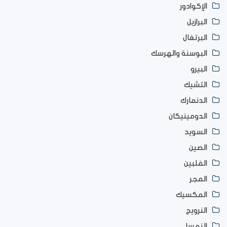
الإكوادور
البرازيل
البرتغال
البوسنة والهرسك
البيرو
التشيك
الدنمارك
الدومينيكان
السويد
الصين
الفلبين
المجر
المكسيك
النرويج
النمسا