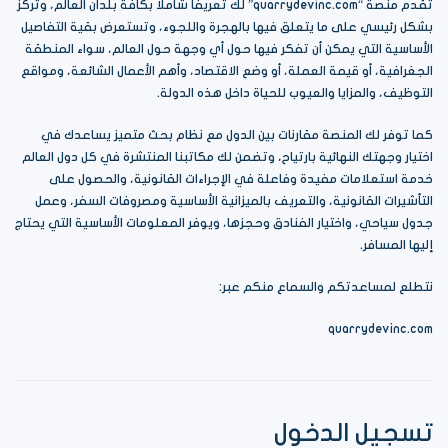
تقدم منصة “quarrydevinc.com” لك تعريفا شاملا بكافة بلدان العالم، وتركز
بشكل رئيسي على ما يتعلق فيها بالهجرة واللجوء، وتستعرض بقية التفاصيل
الأساسية التي يمكن أن تفكر فيها حول أي وجهة حول العالم، سواء المنطقة
الجغرافية، أو قيمة العملة، أو وضع الاقتصاد، وأهم الأعمال الشائعة، ومواقع
التوظيف، والمزايا والعيوب للحياة داخل هذه الدولة.
كما توفر لك المنصة مقارنات بين الدول مع نظام بحث متميز يساعدك في
اختيار وجهتك النهائية بارتياح، وتضمن لك مكاتبنا المنتشرة في كل دول العالم
خدمة استعلامات مفيدة وفاعلة في الإجراءات القانونية، والحصول على
التأشيرات القانونية، والتعريف بالميزانية الأساسية ومصروفات السفر، وعمل
جدول سياحي، واختيار الفنادق وحجزها، ويوفر المعلومات الأساسية التي يحتاج
إليها المسافر.
نتطلع لمساعدتكم والسماع منكم عبر:
quarrydevinc.com
تسجيل الدخول