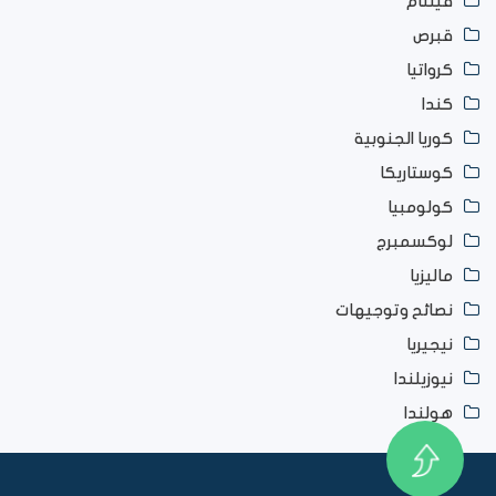
فيتنام
قبرص
كرواتيا
كندا
كوريا الجنوبية
كوستاريكا
كولومبيا
لوكسمبرج
ماليزيا
نصائح وتوجيهات
نيجيريا
نيوزيلندا
هولندا