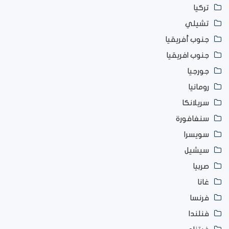
تركيا
تشيلي
جنوب أفريقيا
جنوب افريقيا
جورجيا
رومانيا
سريلانكا
سنغافورة
سويسرا
سيشيل
صربيا
غانا
فرنسا
فنلندا