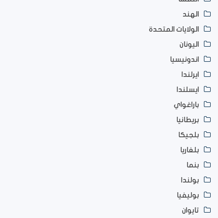
الهند
الولايات المتحدة
اليونان
اندونيسيا
ايرلندا
ايسلندا
باراغواي
بريطانيا
بلجيكا
بلغاريا
بنما
بولندا
بوليفيا
تايوان