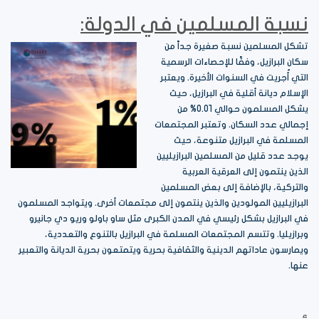
نسبة المسلمين في الدولة:
تشكل المسلمين نسبة صغيرة جداً من
سكان البرازيل، وفقًا للإحصاءات الرسمية
التي أُجريت في السنوات الأخيرة. ويعتبر
الإسلام ديانة أقلية في البرازيل، حيث
يشكل المسلمون حوالي 0.01% من
إجمالي عدد السكان. وتعتبر المجتمعات
المسلمة في البرازيل متنوعة، حيث
يوجد عدد قليل من المسلمين البرازيليين
الذين ينتمون إلى العرقية العربية
والتركية، بالإضافة إلى بعض المسلمين
البرازيليين المولودين والذين ينتمون إلى مجتمعات أخرى. ويتواجد المسلمون
في البرازيل بشكل رئيسي في المدن الكبرى مثل ساو باولو وريو دي جانيرو
وبرازيليا. وتتسم المجتمعات المسلمة في البرازيل بالتنوع والتعددية،
ويمارسون عاداتهم الدينية والثقافية بحرية ويتمتعون بحرية الديانة والتعبير
عنها.