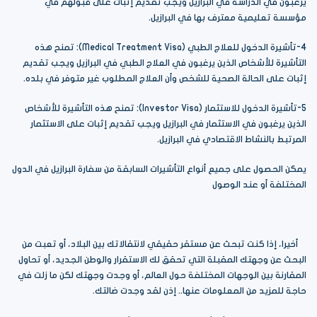
يرغبون في الدراسة في البرازيل ويجب تقديم إثبات على قبولهم في
مؤسسة تعليمية معترف بها في البرازيل.
4-تأشيرة الدخول للعلاج الطبي (Medical Treatment Visa): تمنح هذه
التأشيرة للأشخاص الذين يرغبون في العلاج الطبي في البرازيل ويجب تقديم
إثبات على الحالة الصحية للشخص وأن العلاج المطلوب غير متوفر في بلده.
5-تأشيرة الدخول للاستثمار (Investor Visa): تمنح هذه التأشيرة للأشخاص
الذين يرغبون في الاستثمار في البرازيل ويجب تقديم إثبات على الاستثمار
المرتبط بالنشاط الاقتصادي في البرازيل.
يمكن الحصول على جميع أنواع التأشيرات السابقة من سفارة البرازيل في الدول
المختلفة أو عند الوصول
أخيرا، إذا كنت تبحث عن مستقر حقيقي لانتقالاتك بين البلاد، أو تعبت من
البحث عن وجهتك المقبلة التي تحقق لك الاستقرار والوطن الجديد، أو تحاول
المقارنة بين الوجهات المختلفة حول العالم، أو وجدت وجهتك لكن ما زلت في
حاجة للمزيد من المعلومات عنها.. إذن لقد وجدت ضالتك.