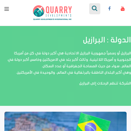
الدولة : البرازيل
البرازيل أو رسمياً جمهورية البرازيل الاتحادية هي أكبر دولة في كل من أمريكا
الجنوبية و أمريكا اللاتينية. وثالث أكبر بلد في الامريكتين وخامس أكبر دولة في
العالم، سواء من حيث المساحة الجغرافية أو عدد السكان.
وهي أكبر البلدان الناطقة بالبرتغالية في العالم، والوحيدة في الأمريكتين.
الشركة تنظم الرحلات إلى البرازيل