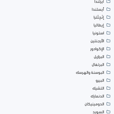
أيرلندا
أيسلندا
إنْجِلْترا
إيطاليا
استونيا
الأرجنتين
الإكوادور
البرازيل
البرتغال
البوسنة والهرسك
البيرو
التشيك
الدنمارك
الدومينيكان
السويد