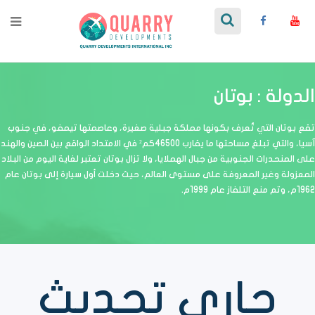
الدولة : بوتان
تقع بوتان التي تُعرف بكونها مملكة جبلية صغيرة، وعاصمتها تيمفو، في جنوب
آسيا، والتي تبلغ مساحتها ما يقارب 46500كم² في الامتداد الواقع بين الصين والهند
على المنحدرات الجنوبية من جبال الهملايا، ولا تزال بوتان تعتبر لغاية اليوم من البلاد
المعزولة وغير المعروفة على مستوى العالم، حيث دخلت أول سيارة إلى بوتان عام
1962م، وتم منع التلفاز عام 1999م.
جاري تحديث