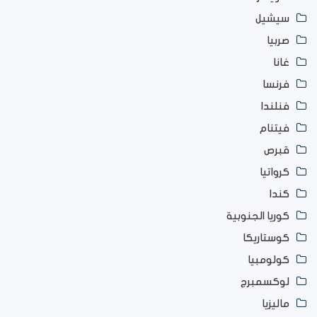
سيشيل
صربيا
غانا
فرنسا
فنلندا
فيتنام
قبرص
كرواتيا
كندا
كوريا الجنوبية
كوستاريكا
كولومبيا
لوكسمبرج
ماليزيا