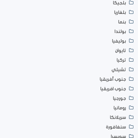
بلجيكا
بلغاريا
بنما
بولندا
بوليفيا
تايوان
تركيا
تشيلي
جنوب أفريقيا
جنوب افريقيا
جورجيا
رومانيا
سريلانكا
سنغافورة
سويسرا