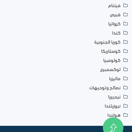
فيتنام
قبرص
كرواتيا
كندا
كوريا الجنوبية
كوستاريكا
كولومبيا
لوكسمبرج
ماليزيا
نصائح وتوجيهات
نيجيريا
نيوزيلندا
هولندا