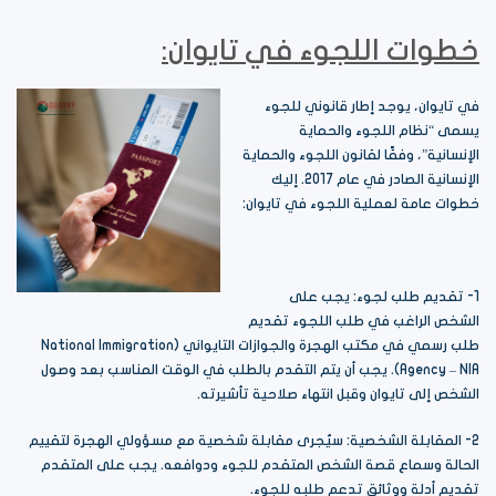
خطوات اللجوء في تايوان:
في تايوان، يوجد إطار قانوني للجوء
يسمى “نظام اللجوء والحماية
الإنسانية”، وفقًا لقانون اللجوء والحماية
الإنسانية الصادر في عام 2017. إليك
خطوات عامة لعملية اللجوء في تايوان:
1- تقديم طلب لجوء: يجب على
الشخص الراغب في طلب اللجوء تقديم
طلب رسمي في مكتب الهجرة والجوازات التايواني (National Immigration
Agency – NIA). يجب أن يتم التقدم بالطلب في الوقت المناسب بعد وصول
الشخص إلى تايوان وقبل انتهاء صلاحية تأشيرته.
2- المقابلة الشخصية: سيُجرى مقابلة شخصية مع مسؤولي الهجرة لتقييم
الحالة وسماع قصة الشخص المتقدم للجوء ودوافعه. يجب على المتقدم
تقديم أدلة ووثائق تدعم طلبه للجوء.