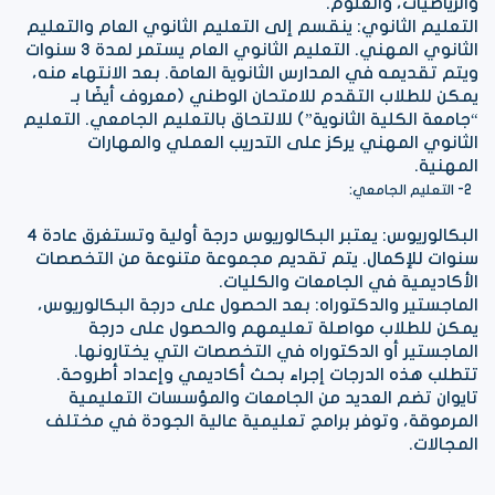
والرياضيات، والعلوم.
التعليم الثانوي: ينقسم إلى التعليم الثانوي العام والتعليم
الثانوي المهني. التعليم الثانوي العام يستمر لمدة 3 سنوات
ويتم تقديمه في المدارس الثانوية العامة. بعد الانتهاء منه،
يمكن للطلاب التقدم للامتحان الوطني (معروف أيضًا بـ
“جامعة الكلية الثانوية”) للالتحاق بالتعليم الجامعي. التعليم
الثانوي المهني يركز على التدريب العملي والمهارات
المهنية.
2- التعليم الجامعي:
البكالوريوس: يعتبر البكالوريوس درجة أولية وتستغرق عادة 4
سنوات للإكمال. يتم تقديم مجموعة متنوعة من التخصصات
الأكاديمية في الجامعات والكليات.
الماجستير والدكتوراه: بعد الحصول على درجة البكالوريوس،
يمكن للطلاب مواصلة تعليمهم والحصول على درجة
الماجستير أو الدكتوراه في التخصصات التي يختارونها.
تتطلب هذه الدرجات إجراء بحث أكاديمي وإعداد أطروحة.
تايوان تضم العديد من الجامعات والمؤسسات التعليمية
المرموقة، وتوفر برامج تعليمية عالية الجودة في مختلف
المجالات.