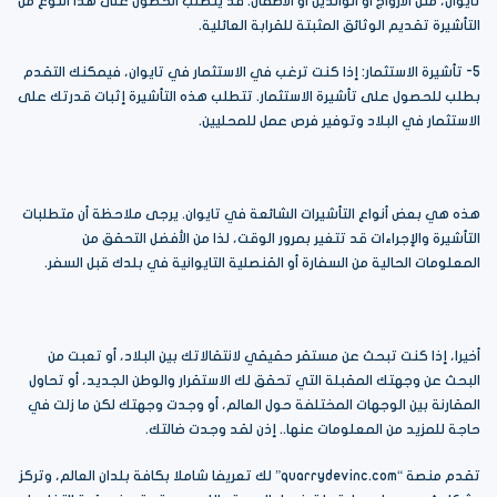
تايوان، مثل الأزواج أو الوالدين أو الأطفال. قد يتطلب الحصول على هذا النوع من
التأشيرة تقديم الوثائق المثبتة للقرابة العائلية.
5- تأشيرة الاستثمار: إذا كنت ترغب في الاستثمار في تايوان، فيمكنك التقدم
بطلب للحصول على تأشيرة الاستثمار. تتطلب هذه التأشيرة إثبات قدرتك على
الاستثمار في البلاد وتوفير فرص عمل للمحليين.
هذه هي بعض أنواع التأشيرات الشائعة في تايوان. يرجى ملاحظة أن متطلبات
التأشيرة والإجراءات قد تتغير بمرور الوقت، لذا من الأفضل التحقق من
المعلومات الحالية من السفارة أو القنصلية التايوانية في بلدك قبل السفر.
أخيرا، إذا كنت تبحث عن مستقر حقيقي لانتقالاتك بين البلاد، أو تعبت من
البحث عن وجهتك المقبلة التي تحقق لك الاستقرار والوطن الجديد، أو تحاول
المقارنة بين الوجهات المختلفة حول العالم، أو وجدت وجهتك لكن ما زلت في
حاجة للمزيد من المعلومات عنها.. إذن لقد وجدت ضالتك.
تقدم منصة “quarrydevinc.com” لك تعريفا شاملا بكافة بلدان العالم، وتركز