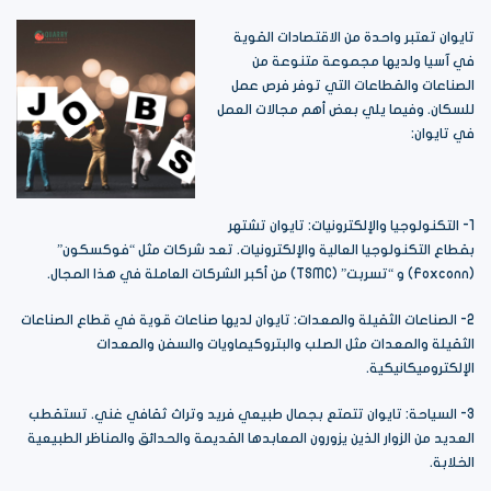
تايوان تعتبر واحدة من الاقتصادات القوية
في آسيا ولديها مجموعة متنوعة من
الصناعات والقطاعات التي توفر فرص عمل
للسكان. وفيما يلي بعض أهم مجالات العمل
في تايوان:
1- التكنولوجيا والإلكترونيات: تايوان تشتهر
بقطاع التكنولوجيا العالية والإلكترونيات. تعد شركات مثل “فوكسكون”
(Foxconn) و “تسربت” (TSMC) من أكبر الشركات العاملة في هذا المجال.
2- الصناعات الثقيلة والمعدات: تايوان لديها صناعات قوية في قطاع الصناعات
الثقيلة والمعدات مثل الصلب والبتروكيماويات والسفن والمعدات
الإلكتروميكانيكية.
3- السياحة: تايوان تتمتع بجمال طبيعي فريد وتراث ثقافي غني. تستقطب
العديد من الزوار الذين يزورون المعابدها القديمة والحدائق والمناظر الطبيعية
الخلابة.