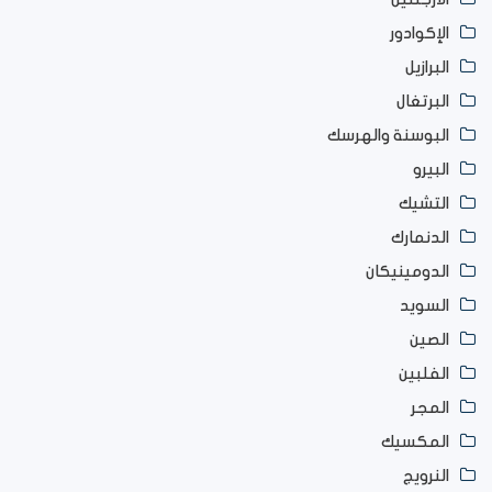
الإكوادور
البرازيل
البرتغال
البوسنة والهرسك
البيرو
التشيك
الدنمارك
الدومينيكان
السويد
الصين
الفلبين
المجر
المكسيك
النرويج