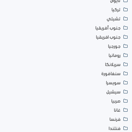
تايوان
تركيا
تشيلي
جنوب أفريقيا
جنوب افريقيا
جورجيا
رومانيا
سريلانكا
سنغافورة
سويسرا
سيشيل
صربيا
غانا
فرنسا
فنلندا