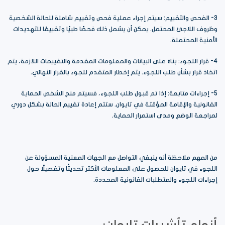
3- الفحص والتقييم: سيتم إجراء عملية فحص وتقييم شاملة للحالة الشخصية
وظروف اللاجئ المحتمل. يمكن أن يشمل ذلك فحصًا طبيًا وتقييمًا للتهديدات
الأمنية المحتملة.
4- قرار اللجوء: بناءً على البيانات والمعلومات المقدمة والتقييمات اللازمة، يتم
اتخاذ قرار بشأن طلب اللجوء. يتم إخطار المتقدم للجوء بالقرار النهائي.
5- إجراءات متابعة: إذا تم قبول طلب اللجوء، فسيتم منح الشخص الحماية
القانونية والإقامة المؤقتة في تايوان. ستتم إعادة تقييم الحالة بشكل دوري
لمراجعة الوضع ومدى استمرار الحماية.
من المهم ملاحظة أنه ينبغي التواصل مع الجهات المعنية المسؤولة عن
اللجوء في تايوان للحصول على المعلومات الأكثر تحديثًا وتفصيلًا حول
إجراءات اللجوء والمتطلبات القانونية المحددة.