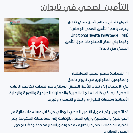
التأمين الصحي في تايوان:
تايوان تتمتع بنظام تأمين صحي شامل
يعرف باسم “التأمين الصحي الوطني”
(National Health Insurance – NHI).
وفيما يلي بعض المعلومات حول التأمين
الصحي في تايوان:
1- التغطية: يتمتع جميع المواطنين
والمقيمين القانونيين في تايوان بالحق
في الانضمام إلى نظام التأمين الصحي الوطني. يتم تغطية تكاليف الرعاية
الصحية، بما في ذلك العلاجات الطبية والعمليات الجراحية والأدوية والرعاية
الأسنانية وخدمات الطوارئ والعلاج النفسي وغيرها.
2- التمويل: يتم تمويل التأمين الصحي الوطني من خلال مساهمات مالية من
المواطنين والمقيمين وأرباب العمل، بالإضافة إلى مساهمات الحكومة. يتم
تقديم الخدمات الصحية بتكاليف معقولة وبأسعار محددة وفقًا للجدول
الطبي الوطني.