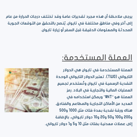
يرجى ملاحظة أن هذه مجرد تقديرات عامة وقد تختلف درجات الحرارة من عام
إلى آخر وفي مناطق مختلفة في تايوان. يُنصح بالتحقق من التوقعات الجوية
المحدثة والمعلومات الدقيقة قبل السفر أو زيارة تايوان.
العملة المستخدمة:
العملة المستخدمة في تايوان هي الدولار
التايواني (TWD). تعتبر الدولار التايواني الوحدة
النقدية الرسمية في تايوان وتُستخدم لجميع
العمليات المالية والتجارية في البلاد. رمز
العملة هو “NT$” ويمكن استخدامه في
العديد من الأماكن التجارية والمطاعم والفنادق.
هناك ورقة نقدية بعدة فئات مثل 1000 و500
و200 و100 و50 و20 و10 دولار تايواني، بالإضافة
إلى عملات معدنية بفئات مثل 10 و5 و1 دولار تايواني.