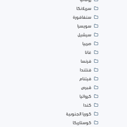
سريلانكا
سنغافورة
سويسرا
سيشيل
صربيا
غانا
فرنسا
فنلندا
فيتنام
قبرص
كرواتيا
كندا
كوريا الجنوبية
كوستاريكا