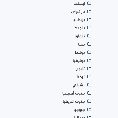
ايسلندا
باراغواي
بريطانيا
بلجيكا
بلغاريا
بنما
بولندا
بوليفيا
تايوان
تركيا
تشيلي
جنوب أفريقيا
جنوب افريقيا
جورجيا
رومانيا