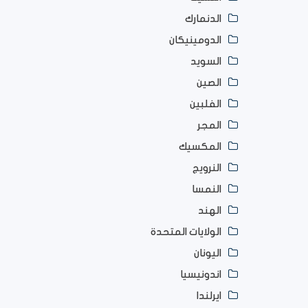
الدنمارك
الدومينيكان
السويد
الصين
الفلبين
المجر
المكسيك
النرويج
النمسا
الهند
الولايات المتحدة
اليونان
اندونيسيا
ايرلندا