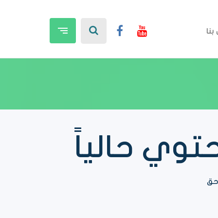
بنا
وي حالياً
حق