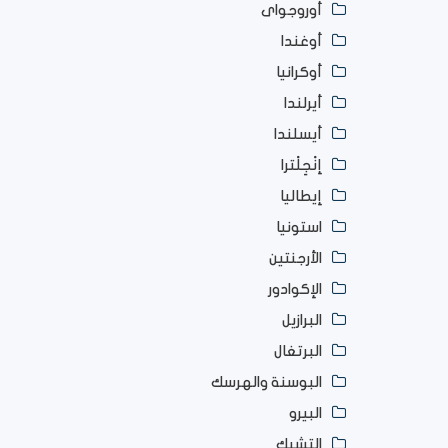
أوروجواى
أوغندا
أوكرانيا
أيرلندا
أيسلندا
إنْجِلْترا
إيطاليا
استونيا
الأرجنتين
الإكوادور
البرازيل
البرتغال
البوسنة والهرسك
البيرو
التشيك