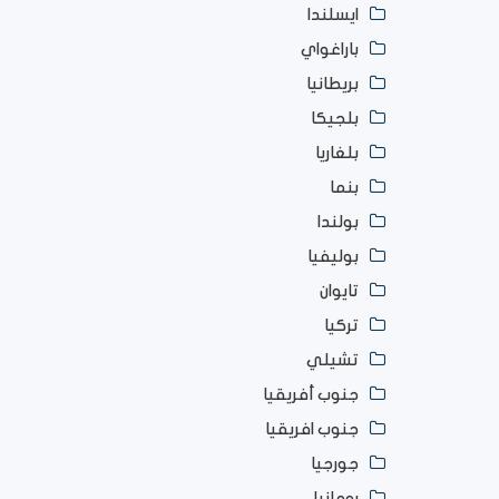
ايسلندا
باراغواي
بريطانيا
بلجيكا
بلغاريا
بنما
بولندا
بوليفيا
تايوان
تركيا
تشيلي
جنوب أفريقيا
جنوب افريقيا
جورجيا
رومانيا