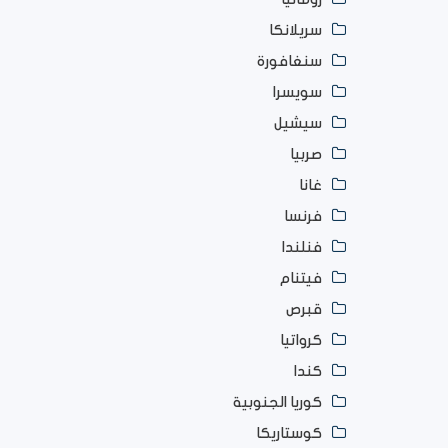
سريلانكا
سنغافورة
سويسرا
سيشيل
صربيا
غانا
فرنسا
فنلندا
فيتنام
قبرص
كرواتيا
كندا
كوريا الجنوبية
كوستاريكا