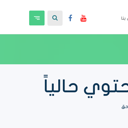
بنا
وي حالياً
حق