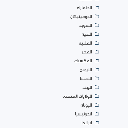
الدنمارك
الدومينيكان
السويد
الصين
الفلبين
المجر
المكسيك
النرويج
النمسا
الهند
الولايات المتحدة
اليونان
اندونيسيا
ايرلندا