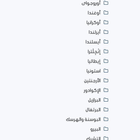
أوروجواى
أوغندا
أوكرانيا
أيرلندا
أيسلندا
إنْجِلْترا
إيطاليا
استونيا
الأرجنتين
الإكوادور
البرازيل
البرتغال
البوسنة والهرسك
البيرو
التشيك