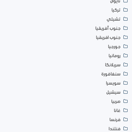
تايوان
تركيا
تشيلي
جنوب أفريقيا
جنوب افريقيا
جورجيا
رومانيا
سريلانكا
سنغافورة
سويسرا
سيشيل
صربيا
غانا
فرنسا
فنلندا