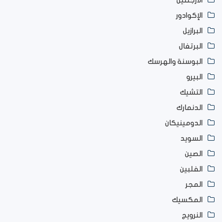
الأرجنتين
الإكوادور
البرازيل
البرتغال
البوسنة والهرسك
البيرو
التشيك
الدنمارك
الدومينيكان
السويد
الصين
الفلبين
المجر
المكسيك
النرويج