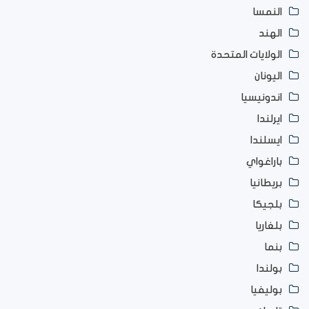
النمسا
الهند
الولايات المتحدة
اليونان
اندونيسيا
ايرلندا
ايسلندا
باراغواي
بريطانيا
بلجيكا
بلغاريا
بنما
بولندا
بوليفيا