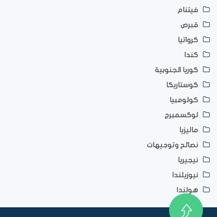
فيتنام
قبرص
كرواتيا
كندا
كوريا الجنوبية
كوستاريكا
كولومبيا
لوكسمبرج
ماليزيا
نصائح وتوجيهات
نيجيريا
نيوزيلندا
هولندا