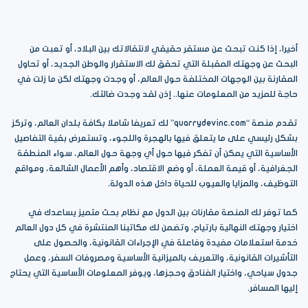
أخيرا، إذا كنت تبحث عن مستقر حقيقي لانتقالاتك بين البلاد، أو تعبت من
البحث عن وجهتك المقبلة التي تحقق لك الاستقرار والوطن الجديد، أو تحاول
المقارنة بين الوجهات المختلفة حول العالم، أو وجدت وجهتك لكن ما زلت في
حاجة للمزيد من المعلومات عنها.. إذن لقد وجدت ضالتك.
تقدم منصة “quarrydevinc.com” لك تعريفا شاملا بكافة بلدان العالم، وتركز
بشكل رئيسي على ما يتعلق فيها بالهجرة واللجوء، وتستعرض بقية التفاصيل
الأساسية التي يمكن أن تفكر فيها حول أي وجهة حول العالم، سواء المنطقة
الجغرافية، أو قيمة العملة، أو وضع الاقتصاد، وأهم الأعمال الشائعة، ومواقع
التوظيف، والمزايا والعيوب للحياة داخل هذه الدولة.
كما توفر لك المنصة مقارنات بين الدول مع نظام بحث متميز يساعدك في
اختيار وجهتك النهائية بارتياح، وتضمن لك مكاتبنا المنتشرة في كل دول العالم
خدمة استعلامات مفيدة وفاعلة في الإجراءات القانونية، والحصول على
التأشيرات القانونية، والتعريف بالميزانية الأساسية ومصروفات السفر، وعمل
جدول سياحي، واختيار الفنادق وحجزها، ويوفر المعلومات الأساسية التي يحتاج
إليها المسافر.