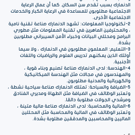
الدنمارك بسبب تقدم سن السكان. كما أن عمال الرعاية
الاجتماعية مطلوبون للمساعدة في الرعاية الكبار والخدمات
الاجتماعية الأخرى.
2-تكنولوجيا المعلومات: تشهد الدنمارك صناعة تقنية نامية
، والمحترفين الماهرين في تقنية المعلومات مثل مطوري
البرامج ومحللي البيانات وخبراء الأمن السيبراني مطلوبين
بشدة.
3-التعليم: المعلمون مطلوبون في الدنمارك ، ولا سيما
أولئك الذين يمكنهم تدريس العلوم والرياضيات واللغات
الأجنبية.
4-الهندسة: لدى الدنمارك صناعة تصنيع وبناء قوية ،
والمهندسون في مجالات مثل الهندسة الميكانيكية
والكهربائية والمدنية مطلوبون.
5-الضيافة والسياحة: تمتلك الدنمارك صناعة سياحية نشطة ،
وتعتبر الوظائف في الضيافة مثل الطهاة ومديري الفنادق
ومرشدي الجولات مطلوبة دائمًا.
6-المالية والمحاسبة: لدى الدنمارك صناعة مالية متينة ،
وتعتبر الوظائف في المالية والمحاسبة مثل المحللين
الماليين والمحاسبين والمدققين مطلوبة بشدة.