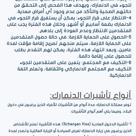
للجوء في الدنمارك، ويهدف هذا الفحص إلى التحقق من
حالتهم الصحية والتأكد من عدم وجود أي أمراض معدية.
4-الانتظار على قرار اللجوء: يمكن أن يستغرق قرار اللجوء في
الدنمارك بضعة أسابيع أو أشهر، وخلال هذه الفترة يجب على
المتقدمين الانتظار وعدم العودة إلى بلدهم.
5-الحصول على الحماية اللازمة: في حالة حصول المتقدمين
على الحماية اللازمة، سيتم منحهم تصريح إقامة مؤقت لمدة
عامين، وبعد انتهاء هذه الفترة، يمكن لهم التقدم بطلب
للحصول على إقامة دائمة.
6-التكيف مع المجتمع: يتعين على المتقدمين للجوء
التكيف مع المجتمع الدنماركي والثقافة، وتعلم اللغة
الدنماركية.
أنواع تأشيرات الدنمارك:
توفر مملكة الدنمارك عدة أنواع من التأشيرات للأفراد الذين يرغبون في دخول
البلاد. وفيما يلي أهم أنواع التأشيرات:
1-تأشيرة الدخول العادية (Schengen Visa): هذه التأشيرة تمنح للأشخاص
الذين يرغبون في زيارة الدنمارك لغرض السياحة أو الزيارة العائلية وتصدر لمدة