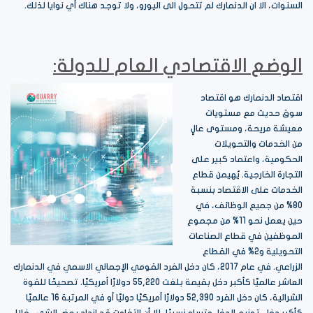
السنوات، الا ان الدنمارك لم تتحول الى اليورو، ولا توجد هناك أي نوايا لذلك.
الوضع الاقتصادي العام للدولة:
اقتصاد الدنمارك هو اقتصاد
سوق حديث مع مستويات
معيشة مريحة، ومستوى عالٍ
من الخدمات والتحويلات
الحكومية، واعتماد كبير على
التجارة الخارجية. يُهيمن قطاع
الخدمات على الاقتصاد بنسبة
80% من جميع الوظائف، في
حين يعمل نحو 11% من مجموع
الموظفين في قطاع الصناعات
التحويلية و2% في القطاع
الزراعي. في عام 2017، كان دخل الفرد القومي الإجمالي الاسمي في الدنمارك
العاشر عالميًا كأكبر دخل بقيمة بلغت 55,220 دولارًا أمريكيًا. تصحيحًا للقوة
الشرائية، كان دخل الفرد 52,390 دولارًا أمريكيًا دوليًا أو في المرتبة 16 عالميًا
كأكبر دخل. توزيع الدخل متساوٍ نسبيًا، إلا أن التفاوت قد ازداد بعض الشيء خلال