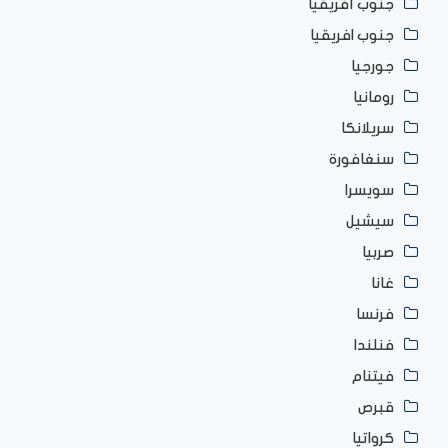
جنوب أفريقيا
جنوب افريقيا
جورجيا
رومانيا
سريلانكا
سنغافورة
سويسرا
سيشيل
صربيا
غانا
فرنسا
فنلندا
فيتنام
قبرص
كرواتيا