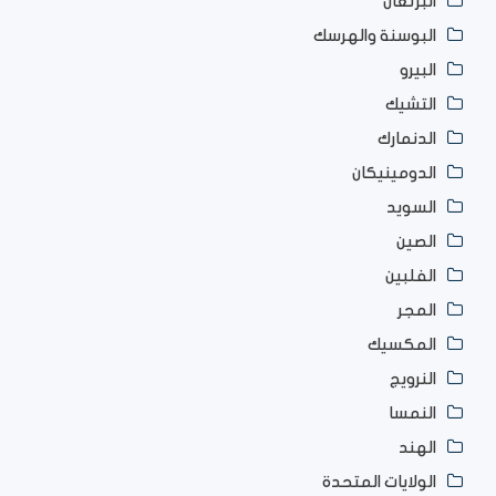
البرتغال
البوسنة والهرسك
البيرو
التشيك
الدنمارك
الدومينيكان
السويد
الصين
الفلبين
المجر
المكسيك
النرويج
النمسا
الهند
الولايات المتحدة