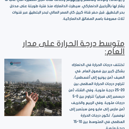
يشار لها بالأرخبيل الدنماركي. سيطرت الدانمارك منذ فترة طويلة على مدخل
بحر البلطيق. قبل حفر قناة كييل كان الممر المائي لبحر البلطيق عبر قنوات
ثلاث معروفة باسم المضائق الدانماركية.
متوسط درجة الحرارة على مدار
العام:
تختلف درجات الحرارة في الدنمارك
بشكل كبير بين فصول العام. في
الصيف (من يونيو إلى أغسطس)،
تتراوح درجات الحرارة العظمى بين
20-25 درجة مئوية، وفي الشتاء (من
ديسمبر إلى فبراير) تتراوح بين 0-5
درجات مئوية. وفي الربيع والخريف
(من مارس إلى مايو ومن سبتمبر إلى
نوفمبر)، تكون درجات الحرارة
العظمى في المتوسط بين 10-15
درجة مئوية.