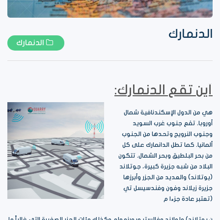
الدنمارك
الدنمارك
أين تقع الدنمارك:
هي من الدول الإسكندنافية شمال
أوروبا. تقع جنوب غرب السويد
وجنوب النرويج وتحدها من الجنوب
ألمانيا. كما تطل الدانمارك على كل
من بحر البلطيق وبحر الشمال. تتكون
البلاد من شبه جزيرة كبيرة، جوتلاند
(يوتلاند) والعديد من الجزر وأبرزها
جزيرة زيلاند وفون وفندسيسل تي
(تعتبر عادة جزءا م
ن يوتلاند) ولولاند وفالستر وبورنهولم وكذلك مئات الجزر الصغيرة التي غالباً ما