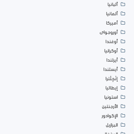
ألبانيا
ألمانيا
أميركا
أوروجواى
أوغندا
أوكرانيا
أيرلندا
أيسلندا
إنْجِلْترا
إيطاليا
استونيا
الأرجنتين
الإكوادور
البرازيل