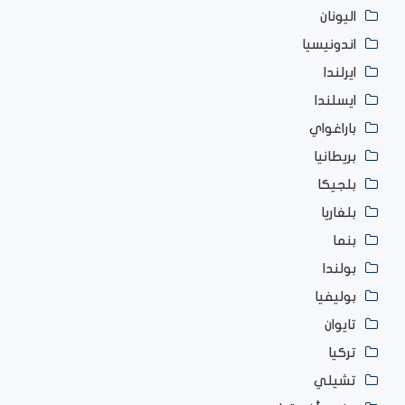
اليونان
اندونيسيا
ايرلندا
ايسلندا
باراغواي
بريطانيا
بلجيكا
بلغاريا
بنما
بولندا
بوليفيا
تايوان
تركيا
تشيلي