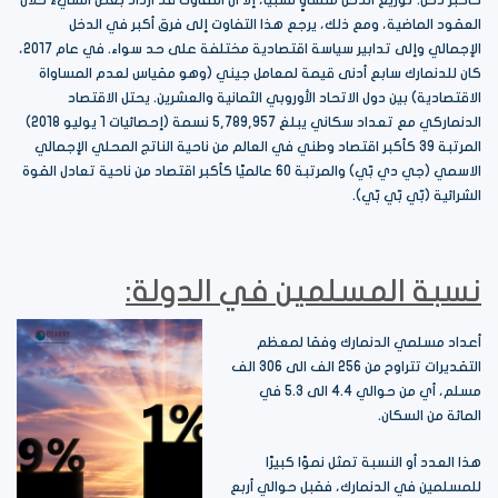
العقود الماضية، ومع ذلك، يرجع هذا التفاوت إلى فرق أكبر في الدخل
الإجمالي وإلى تدابير سياسة اقتصادية مختلفة على حد سواء. في عام 2017،
كان للدنمارك سابع أدنى قيمة لمعامل جيني (وهو مقياس لعدم المساواة
الاقتصادية) بين دول الاتحاد الأوروبي الثمانية والعشرين. يحتل الاقتصاد
الدنماركي مع تعداد سكاني يبلغ 5,789,957 نسمة (إحصائيات 1 يوليو 2018)
المرتبة 39 كأكبر اقتصاد وطني في العالم من ناحية الناتج المحلي الإجمالي
الاسمي (جي دي بّي) والمرتبة 60 عالميًا كأكبر اقتصاد من ناحية تعادل القوة
الشرائية (بّي بّي بّي).
نسبة المسلمين في الدولة:
أعداد مسلمي الدنمارك وفقا لمعظم
التقديرات تتراوح من 256 الف الى 306 الف
مسلم، أي من حوالي 4.4 الى 5.3 في
المائة من السكان.
هذا العدد أو النسبة تمثل نموًا كبيرًا
للمسلمين في الدنمارك، فقبل حوالي أربع