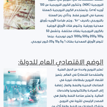
النرويجية (NOK). وتتكون الكرون النرويجية من 100
أوريه (øre)، وتستخدم الكرون النرويجية كعملة
رسمية في النرويج فقط. وتأتي رمز العملة
بالنرويجي بالحرف “kr”، ويتم طباعة الأوريه بأوراق
معدنية وورقية. وتتوفر فئات الأوراق الورقية
بالكرون النرويجية بفئات مختلفة، وتشمل 50
و100 و200 و500 و1000 كرون نرويجية، بينما
تتوفر الأوراق المعدنية بفئات 1 و5 و10 و20 كرون نرويجي.
الوضع الاقتصادي العام للدولة:
تعتبر النرويج واحدة من الدول الغنية
والمتقدمة اقتصاديًا في العالم. يتميز
اقتصاد النرويج بقطاعات قوية في
الصناعات البحرية والنفط والغاز، إضافة
إلى السياحة والتكنولوجيا والخدمات
المالية. وتعتبر صناعة النفط والغاز هي
المصدر الرئيسي للثروة في النرويج،
وتشكل الصادرات من النفط والغاز أكثر من