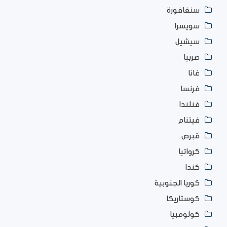
سنغافورة
سويسرا
سيشيل
صربيا
غانا
فرنسا
فنلندا
فيتنام
قبرص
كرواتيا
كندا
كوريا الجنوبية
كوستاريكا
كولومبيا