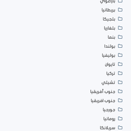
باراغواي
بريطانيا
بلجيكا
بلغاريا
بنما
بولندا
بوليفيا
تايوان
تركيا
تشيلي
جنوب أفريقيا
جنوب افريقيا
جورجيا
رومانيا
سريلانكا