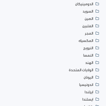
الدومينيكان
السويد
الصين
الفلبين
المجر
المكسيك
النرويج
النمسا
الهند
الولايات المتحدة
اليونان
اندونيسيا
ايرلندا
ايسلندا