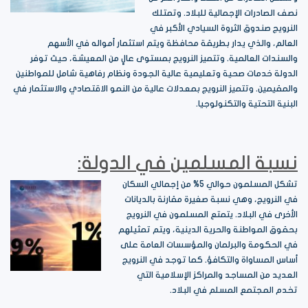
نصف الصادرات الإجمالية للبلاد. وتمتلك
النرويج صندوق الثروة السيادي الأكبر في
العالم، والذي يدار بطريقة محافظة ويتم استثمار أمواله في الأسهم
والسندات العالمية. وتتميز النرويج بمستوى عالٍ من المعيشة، حيث توفر
الدولة خدمات صحية وتعليمية عالية الجودة ونظام رفاهية شامل للمواطنين
والمقيمين. وتتميز النرويج بمعدلات عالية من النمو الاقتصادي والاستثمار في
البنية التحتية والتكنولوجيا.
نسبة المسلمين في الدولة:
تشكل المسلمون حوالي 5% من إجمالي السكان
في النرويج، وهي نسبة صغيرة مقارنة بالديانات
الأخرى في البلاد. يتمتع المسلمون في النرويج
بحقوق المواطنة والحرية الدينية، ويتم تمثيلهم
في الحكومة والبرلمان والمؤسسات العامة على
أساس المساواة والتكافؤ. كما توجد في النرويج
العديد من المساجد والمراكز الإسلامية التي
تخدم المجتمع المسلم في البلاد.