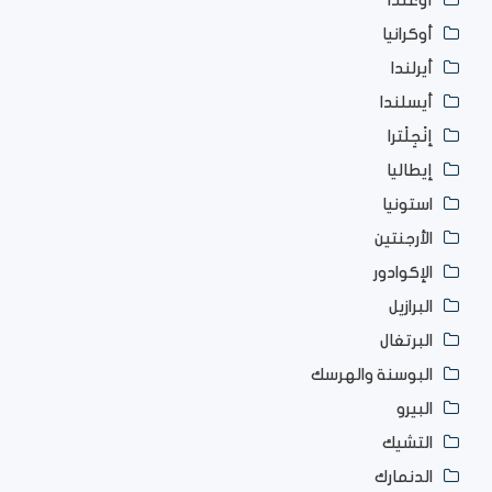
أوغندا
أوكرانيا
أيرلندا
أيسلندا
إنْجِلْترا
إيطاليا
استونيا
الأرجنتين
الإكوادور
البرازيل
البرتغال
البوسنة والهرسك
البيرو
التشيك
الدنمارك