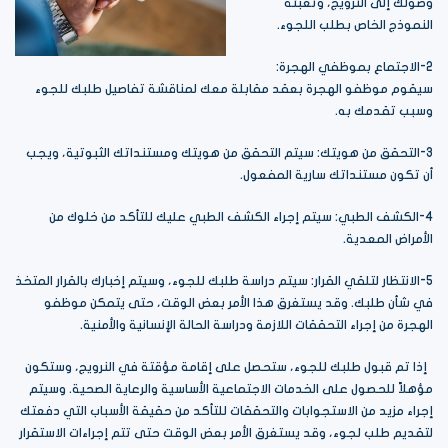
وصولك إلى النرويج، وتعبئة
النموذج الخاص بطلب اللجوء.
2-الاجتماع بموظفي الهجرة:
سيقوم موظفو الهجرة بعقد مقابلة معك لمناقشة تفاصيل طلبك للجوء
وسبب تقدمك به.
3-التحقق من هويتك: سيتم التحقق من هويتك ومستنداتك الثبوتية، ويجب
أن تكون مستنداتك سارية المفعول.
4-الكشف الطبي: سيتم إجراء الكشف الطبي عليك للتأكد من خلوك من
الأمراض المعدية.
5-الانتظار لتلقي القرار: سيتم دراسة طلبك للجوء، وسيتم إخبارك بالقرار المتخذ
في شأن طلبك. وقد يستغرق هذا الأمر بعض الوقت، حتى يتمكن موظفو
الهجرة من إجراء التحققات اللازمة ودراسة الحالة الإنسانية والأمنية.
إذا تم قبول طلبك للجوء، ستحصل على إقامة مؤقتة في النرويج، وستكون
مؤهلاً للحصول على الخدمات الاجتماعية الأساسية والرعاية الصحية. وسيتم
إجراء مزيد من الاستجوابات والتحققات للتأكد من حقيقة الأسباب التي دفعتك
لتقديم طلب لجوء، وقد يستغرق الأمر بعض الوقت حتى تتم إجراءات الاستقرار