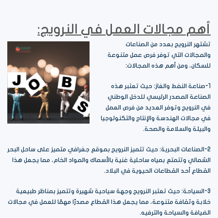
أهم مجالات العمل في النرويج:
تشتهر النرويج بعدد من الصناعات
والمجالات التي توفر فرص عمل متنوعة
للسكان، ومن أهم هذه المجالات:
1-صناعة النفط والغاز: حيث تعتبر هذه
الصناعة المصدر الرئيسي للدخل الوطني
في النرويج وتوفر العديد من فرص العمل
في مجالات الهندسة والإنتاج والتكنولوجيا
والبيئة والسلامة والصحة.
2-الصناعات البحرية: حيث تتميز النرويج بموقع جغرافي متميز على ساحل البحر
الشمالي وتتمتع بمياه ساحلية غنية بالأسماك والمواد الخام، مما يجعل هذا
القطاع أحد القطاعات الحيوية في البلاد.
3-السياحة: حيث تعتبر النرويج وجهة سياحية شهيرة وتتميز بمناظر طبيعية
خلابة وثقافة متنوعة، مما يجعل هذا القطاع مصدرًا مهمًا للعمل في مجالات
الضيافة والسياحة والترفيه.