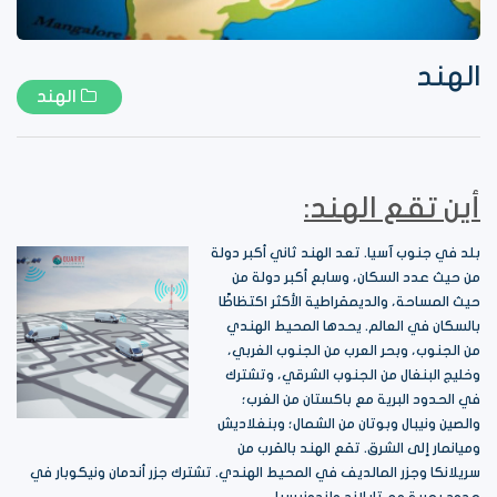
الهند
الهند
أين تقع الهند:
بلد في جنوب آسيا. تعد الهند ثاني أكبر دولة
من حيث عدد السكان، وسابع أكبر دولة من
حيث المساحة، والديمقراطية الأكثر اكتظاظًا
بالسكان في العالم. يحدها المحيط الهندي
من الجنوب، وبحر العرب من الجنوب الغربي،
وخليج البنغال من الجنوب الشرقي، وتشترك
في الحدود البرية مع باكستان من الغرب؛
والصين ونيبال وبوتان من الشمال؛ وبنغلاديش
وميانمار إلى الشرق. تقع الهند بالقرب من
سريلانكا وجزر المالديف في المحيط الهندي. تشترك جزر أندمان ونيكوبار في
حدود بحرية مع تايلاند وإندونيسيا.