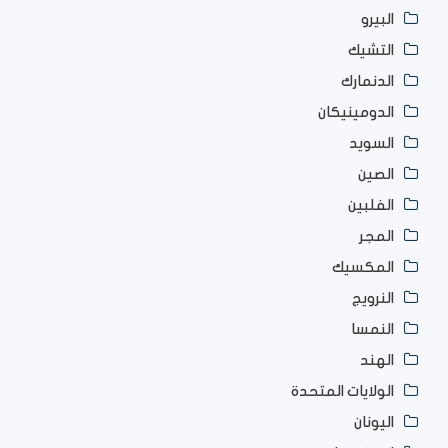
البيرو
التشيك
الدنمارك
الدومينيكان
السويد
الصين
الفلبين
المجر
المكسيك
النرويج
النمسا
الهند
الولايات المتحدة
اليونان