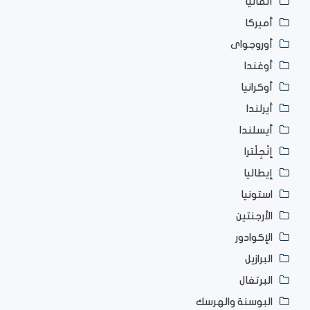
ألمانيا
أميركا
أوروجواى
أوغندا
أوكرانيا
أيرلندا
أيسلندا
إنْجِلْترا
إيطاليا
استونيا
الأرجنتين
الإكوادور
البرازيل
البرتغال
البوسنة والهرسك