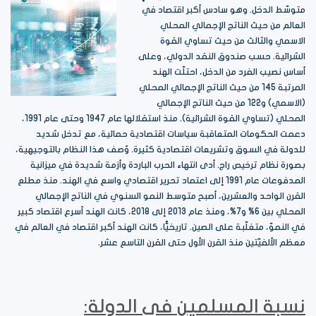
متوسّط الدخل. وهو سادس أكبر اقتصاد في
العالم من حيث الناتج الإجمالي المحلي
الاسمي والثالث من حيث تساوي القوة
الشرائية. حسب صندوق النقد الدولي، وعلى
أساس نصيب الفرد من الدخل، احتلّت الهند
المرتبة 145 من حيث الناتج الإجمالي المحلي
(الاسمي) و122 من حيث الناتج الإجمالي
المحلي (تساوي القوة الشرائية). منذ استقلالها عام 1947 وحتى عام 1991،
دعمت الحكومات المتعاقبة سياسات اقتصادية حمائية، مع تدخل شديد
للدولة في السوق وتشريعات اقتصادية كثيرة. وُصف هذا النظام بالتوجيهية،
بصورة نظام ترخيص راج. أدى انتهاء الحرب الباردة وأزمة شديدة في ميزانية
المدفوعات عام 1991 إلى اعتماد تحرير اقتصادي واسع في الهند. منذ مطلع
القرن الواحد والعشرين، أصبح متوسط النمو السنوي في الناتج الإجمالي
المحلي بين 6% و7%، ومنذ عام 2013 إلى 2018، كانت الهند أسرع اقتصاد كبير
في النموّ، متغلّبة على الصين. تاريخيًّا، كانت الهند أكبر اقتصاد في العالم في
معظم الألفيّتين منذ القرن الأول حتى القرن التاسع عشر.
نسبة المسلمين في الدولة: