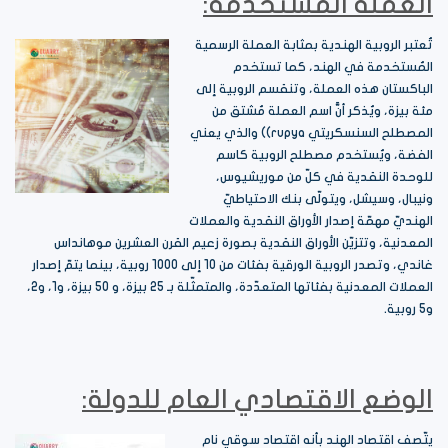
العملة المستخدمة:
تُعتبر الروبية الهندية بمثابة العملة الرسمية
المُستخدمة في الهند، كما تستخدم
الباكستان هذه العملة، وتنقسم الروبية إلى
مئة بيزة، ويُذكر أنَّ اسم العملة مُشتق من
المصطلح السنسكريتي rupya)) والذي يعني
الفضة، ويُستخدم مصطلح الروبية كاسم
للوحدة النقدية في كلّ من موريشيوس،
ونيبال، وسيشل، ويتولّى بنك الاحتياطيّ
الهنديّ مهمّة إصدار الأوراق النقدية والعملات
المعدنية، وتتزيّن الأوراق النقدية بصورة زعيم القرن العشرين موهانداس
غاندي، وتصدر الروبية الورقية بفئات من 10 إلى 1000 روبية، بينما يتمّ إصدار
العملات المعدنية بفئاتها المتعدّدة، والمتمثّلة بـ 25 بيزة، و 50 بيزة، و1، و2،
و5 روبية.
الوضع الاقتصادي العام للدولة:
يتّصف اقتصاد الهند بأنه اقتصاد سوقي نامٍ