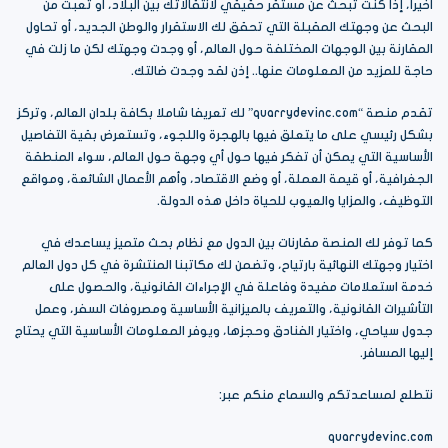
أخيرا، إذا كنت تبحث عن مستقر حقيقي لانتقالاتك بين البلاد، أو تعبت من
البحث عن وجهتك المقبلة التي تحقق لك الاستقرار والوطن الجديد، أو تحاول
المقارنة بين الوجهات المختلفة حول العالم، أو وجدت وجهتك لكن ما زلت في
حاجة للمزيد من المعلومات عنها.. إذن لقد وجدت ضالتك.
تقدم منصة “quarrydevinc.com” لك تعريفا شاملا بكافة بلدان العالم، وتركز
بشكل رئيسي على ما يتعلق فيها بالهجرة واللجوء، وتستعرض بقية التفاصيل
الأساسية التي يمكن أن تفكر فيها حول أي وجهة حول العالم، سواء المنطقة
الجغرافية، أو قيمة العملة، أو وضع الاقتصاد، وأهم الأعمال الشائعة، ومواقع
التوظيف، والمزايا والعيوب للحياة داخل هذه الدولة.
كما توفر لك المنصة مقارنات بين الدول مع نظام بحث متميز يساعدك في
اختيار وجهتك النهائية بارتياح، وتضمن لك مكاتبنا المنتشرة في كل دول العالم
خدمة استعلامات مفيدة وفاعلة في الإجراءات القانونية، والحصول على
التأشيرات القانونية، والتعريف بالميزانية الأساسية ومصروفات السفر، وعمل
جدول سياحي، واختيار الفنادق وحجزها، ويوفر المعلومات الأساسية التي يحتاج
إليها المسافر.
نتطلع لمساعدتكم والسماع منكم عبر:
quarrydevinc.com