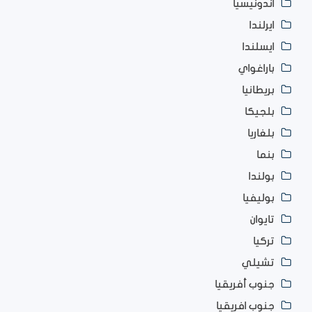
اندونيسيا
ايرلندا
ايسلندا
باراغواي
بريطانيا
بلجيكا
بلغاريا
بنما
بولندا
بوليفيا
تايوان
تركيا
تشيلي
جنوب أفريقيا
جنوب افريقيا