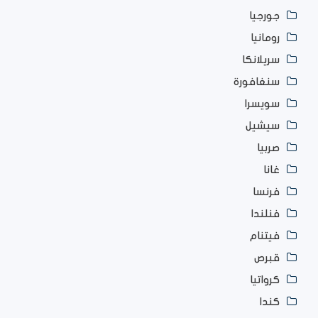
جورجيا
رومانيا
سريلانكا
سنغافورة
سويسرا
سيشيل
صربيا
غانا
فرنسا
فنلندا
فيتنام
قبرص
كرواتيا
كندا