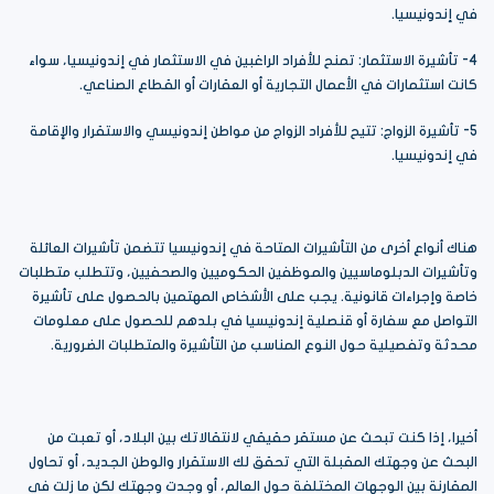
في إندونيسيا.
4- تأشيرة الاستثمار: تمنح للأفراد الراغبين في الاستثمار في إندونيسيا، سواء
كانت استثمارات في الأعمال التجارية أو العقارات أو القطاع الصناعي.
5- تأشيرة الزواج: تتيح للأفراد الزواج من مواطن إندونيسي والاستقرار والإقامة
في إندونيسيا.
هناك أنواع أخرى من التأشيرات المتاحة في إندونيسيا تتضمن تأشيرات العائلة
وتأشيرات الدبلوماسيين والموظفين الحكوميين والصحفيين، وتتطلب متطلبات
خاصة وإجراءات قانونية. يجب على الأشخاص المهتمين بالحصول على تأشيرة
التواصل مع سفارة أو قنصلية إندونيسيا في بلدهم للحصول على معلومات
محدثة وتفصيلية حول النوع المناسب من التأشيرة والمتطلبات الضرورية.
أخيرا، إذا كنت تبحث عن مستقر حقيقي لانتقالاتك بين البلاد، أو تعبت من
البحث عن وجهتك المقبلة التي تحقق لك الاستقرار والوطن الجديد، أو تحاول
المقارنة بين الوجهات المختلفة حول العالم، أو وجدت وجهتك لكن ما زلت في