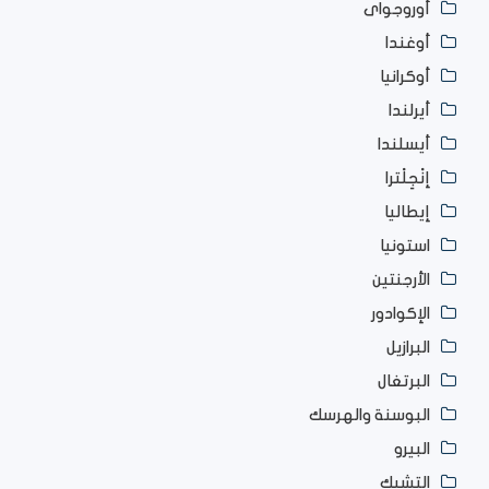
أوروجواى
أوغندا
أوكرانيا
أيرلندا
أيسلندا
إنْجِلْترا
إيطاليا
استونيا
الأرجنتين
الإكوادور
البرازيل
البرتغال
البوسنة والهرسك
البيرو
التشيك