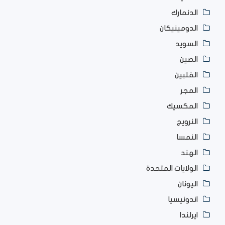
الدنمارك
الدومينيكان
السويد
الصين
الفلبين
المجر
المكسيك
النرويج
النمسا
الهند
الولايات المتحدة
اليونان
اندونيسيا
ايرلندا