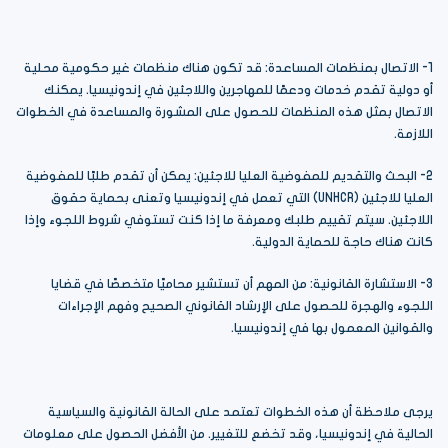
1- الاتصال بمنظمات المساعدة: قد تكون هناك منظمات غير حكومية محلية
أو دولية تقدم خدمات ودعمًا للمهاجرين واللاجئين في إندونيسيا. يمكنك
الاتصال بمثل هذه المنظمات للحصول على المشورة والمساعدة في الخطوات
اللازمة.
2- البحث والتقديم للمفوضية العليا للاجئين: يمكن أن تقدم طلبًا للمفوضية
العليا للاجئين (UNHCR) التي تعمل في إندونيسيا وتعنى بحماية حقوق
اللاجئين. سيتم تقييم طلبك ومعرفة ما إذا كنت تستوفي شروط اللجوء وإذا
كانت هناك حاجة للحماية الدولية.
3- الاستشارة القانونية: من المهم أن تستشير محاميًا متخصصًا في قضايا
اللجوء والهجرة للحصول على الإرشاد القانوني الصحيح وفهم الإجراءات
والقوانين المعمول بها في إندونيسيا.
يرجى ملاحظة أن هذه الخطوات تعتمد على الحالة القانونية والسياسية
الحالية في إندونيسيا، وقد تخضع للتغيير. من الأفضل الحصول على معلومات