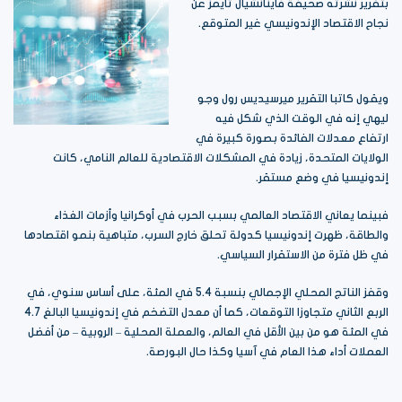
بتقرير نشرته صحيفة فاينانشيال تايمز عن
نجاح الاقتصاد الإندونيسي غير المتوقع.
ويقول كاتبا التقرير ميرسيديس رول وجو
ليهي إنه في الوقت الذي شكل فيه
ارتفاع معدلات الفائدة بصورة كبيرة في
الولايات المتحدة، زيادة في المشكلات الاقتصادية للعالم النامي، كانت
إندونيسيا في وضع مستقر.
فبينما يعاني الاقتصاد العالمي بسبب الحرب في أوكرانيا وأزمات الغذاء
والطاقة، ظهرت إندونيسيا كدولة تحلق خارج السرب، متباهية بنمو اقتصادها
في ظل فترة من الاستقرار السياسي.
وقفز الناتج المحلي الإجمالي بنسبة 5.4 في المئة، على أساس سنوي، في
الربع الثاني متجاوزا التوقعات، كما أن معدل التضخم في إندونيسيا البالغ 4.7
في المئة هو من بين الأقل في العالم، والعملة المحلية – الروبية – من أفضل
العملات أداء هذا العام في آسيا وكذا حال البورصة.