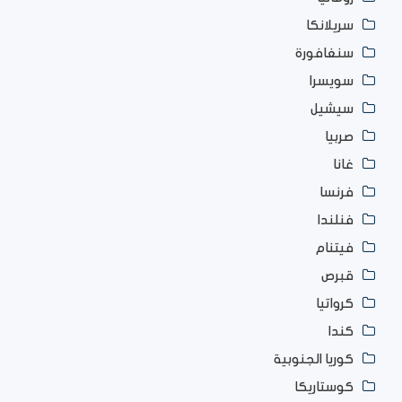
سريلانكا
سنغافورة
سويسرا
سيشيل
صربيا
غانا
فرنسا
فنلندا
فيتنام
قبرص
كرواتيا
كندا
كوريا الجنوبية
كوستاريكا