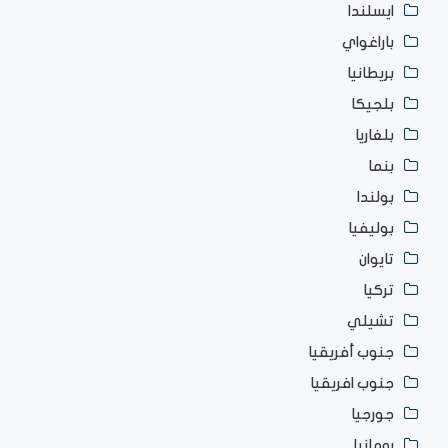
ايسلندا
باراغواي
بريطانيا
بلجيكا
بلغاريا
بنما
بولندا
بوليفيا
تايوان
تركيا
تشيلي
جنوب أفريقيا
جنوب افريقيا
جورجيا
رومانيا