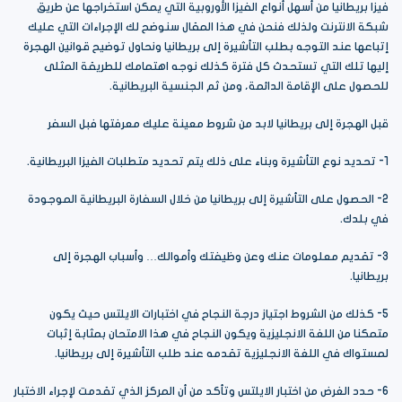
فيزا بريطانيا من أسهل أنواع الفيزا الأوروبية التي يمكن استخراجها عن طريق
شبكة الانترنت ولذلك فنحن في هذا المقال سنوضح لك الإجراءات التي عليك
إتباعها عند التوجه بطلب التأشيرة إلى بريطانيا ونحاول توضيح قوانين الهجرة
إليها تلك التي تستحدث كل فترة كذلك نوجه اهتمامك للطريقة المثلى
للحصول على الإقامة الدائمة، ومن ثم الجنسية البريطانية.
قبل الهجرة إلى بريطانيا لابد من شروط معينة عليك معرفتها فبل السفر
1- تحديد نوع التأشيرة وبناء على ذلك يتم تحديد متطلبات الفيزا البريطانية.
2- الحصول على التأشيرة إلى بريطانيا من خلال السفارة البريطانية الموجودة
في بلدك.
3- تقديم معلومات عنك وعن وظيفتك وأموالك… وأسباب الهجرة إلى
بريطانيا.
5- كذلك من الشروط اجتياز درجة النجاح في اختبارات الايلتس حيث يكون
متمكنا من اللغة الانجليزية ويكون النجاح في هذا الامتحان بمثابة إثبات
لمستواك في اللغة الانجليزية تقدمه عند طلب التأشيرة إلى بريطانيا.
6- حدد الغرض من اختبار الايلتس وتأكد من أن المركز الذي تقدمت لإجراء الاختبار