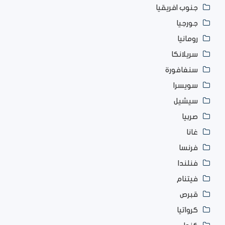
جنوب افريقيا
جورجيا
رومانيا
سريلانكا
سنغافورة
سويسرا
سيشيل
صربيا
غانا
فرنسا
فنلندا
فيتنام
قبرص
كرواتيا