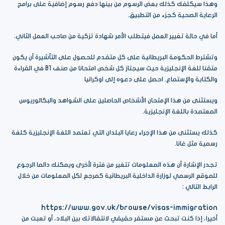
وهذا سيكلفك كذلك بعض الرسوم من بينها دفع رسوم إضافية على برامج
الرعاية الصحية كجزء من التطبيق.
أما في حالة تغيير العمل فيتطلب الأمر شهادة تزكية من صاحب العمل الثاني.
وتشترط الحكومة البريطانية على كل متقدم للحصول على التأشيرة أن يكون
متقنا للغة الإنجليزية حيث سيجتاز كل شخص امتحانا من صنف B1 في القراءة
والكتابة والإستماع. احصل على دعوه إلى اوكرانيا
ويستثنى من هذا الإمتحان الأشخاص الحاصلين على الشواهد والبكالوريوس
المعتمدة باللغة الإنجليزية.
كذلك يستثنى من هذا الإجراء رعايا البلدان التي تعتمد اللغة الإنجليزية كلغة
رسمية مثل غانا.
تجدر الإشارة أن هذه المعلومات تتغير من فترة لأخرى ويمكنك دائما الرجوع
للموقع الرسمي لوزارة الداخلية البريطانية كمرجع لكل المعلومات من خلال
الرابط التالي :
https://www.gov.uk/browse/visas-immigration
أخيرا، إذا كنت تبحث عن مستقر حقيقي لانتقالاتك بين البلاد، أو تعبت من