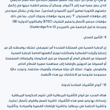
الذي يصل عمرة فيه إلى 5 أعوام. ويمكن أن يستمر الطلبة حينها في إكمال
دراستهم الثانوية لعامين آخرين (النموذج السادس)، مما يؤدي بشكل نموذجي
إلى مؤهلات المستوى “أ” رغم وجود مؤهلات ودورات أخرى، بما في ذلك
مؤهلات مجلس الأعمال وتعليم التقنيات (BTEC) والبكالوريا الدولية (IB)
ومرحلة ما قبل الجامعة في كامبريدج (Cambridge Pre-U).
9- التأمين الصحي
إن الرعاية الصحية في المملكة المتحدة أمر تفويضي تمتلك بواسطته كل من
إنجلترا وأيرلندا الشمالية واسكتلندا وويلز أنظمتها الخاصة للرعاية الصحية
الممولة من القطاع العام أو الممولة من قبل الحكومات والبرلمانات المنفصلة
أو الممولة من الجهتين بالإضافة إلى مساهمة صغيرة القطاع الخاص
والطوعي. ولهذا، تملك كل دولة سياسات وأولويات مختلفة، وتوجد حاليًا
مجموعة متنوعة من الاختلافات بين هذه الأنظمة.
10- أنواع التأشيرات المتاحة للدولة
هناك العديد من انواع التأشيرة البريطانية التي تقوم الحكومة البريطانية
بإمدادك بها ومن ضمن هذه التأشيرات تاشيرة للعمل والقيام بأعمال تجارية،
وتاشيرة الدراسة في بريطانيا، وتاشيرة للإقامات القصيرة والسياحة، وتأشيرة