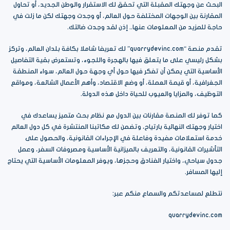
البحث عن وجهتك المقبلة التي تحقق لك الاستقرار والوطن الجديد، أو تحاول
المقارنة بين الوجهات المختلفة حول العالم، أو وجدت وجهتك لكن ما زلت في
حاجة للمزيد من المعلومات عنها.. إذن لقد وجدت ضالتك.
تقدم منصة “quarrydevinc.com” لك تعريفا شاملا بكافة بلدان العالم، وتركز
بشكل رئيسي على ما يتعلق فيها بالهجرة واللجوء، وتستعرض بقية التفاصيل
الأساسية التي يمكن أن تفكر فيها حول أي وجهة حول العالم، سواء المنطقة
الجغرافية، أو قيمة العملة، أو وضع الاقتصاد، وأهم الأعمال الشائعة، ومواقع
التوظيف، والمزايا والعيوب للحياة داخل هذه الدولة.
كما توفر لك المنصة مقارنات بين الدول مع نظام بحث متميز يساعدك في
اختيار وجهتك النهائية بارتياح، وتضمن لك مكاتبنا المنتشرة في كل دول العالم
خدمة استعلامات مفيدة وفاعلة في الإجراءات القانونية، والحصول على
التأشيرات القانونية، والتعريف بالميزانية الأساسية ومصروفات السفر، وعمل
جدول سياحي، واختيار الفنادق وحجزها، ويوفر المعلومات الأساسية التي يحتاج
إليها المسافر.
نتطلع لمساعدتكم والسماع منكم عبر:
quarrydevinc.com