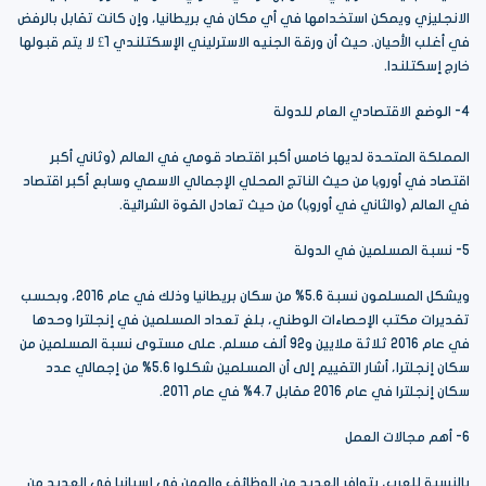
الانجليزي ويمكن استخدامها في أي مكان في بريطانيا، وإن كانت تقابل بالرفض
في أغلب الأحيان. حيث أن ورقة الجنيه الاسترليني الإسكتلندي ‏£1 لا يتم قبولها
خارج إسكتلندا.
4- الوضع الاقتصادي العام للدولة
المملكة المتحدة لديها خامس أكبر اقتصاد قومي في العالم (وثاني أكبر
اقتصاد في أوروپا من حيث الناتج المحلي الإجمالي الاسمي وسابع أكبر اقتصاد
في العالم (والثاني في أوروپا) من حيث تعادل القوة الشرائية.
5- نسبة المسلمين في الدولة
ويشكل المسلمون نسبة 5.6% من سكان بريطانيا وذلك في عام 2016، وبحسب
تقديرات مكتب الإحصاءات الوطني، بلغ تعداد المسلمين في إنجلترا وحدها
في عام 2016 ثلاثة ملايين و92 ألف مسلم. على مستوى نسبة المسلمين من
سكان إنجلترا، أشار التقييم إلى أن المسلمين شكلوا 5.6% من إجمالي عدد
سكان إنجلترا في عام 2016 مقابل 4.7% في عام 2011.
6- أهم مجالات العمل
بالنسبة للعرب، يتوافر العديد من الوظائف والمهن فى إسبانيا فى العديد من