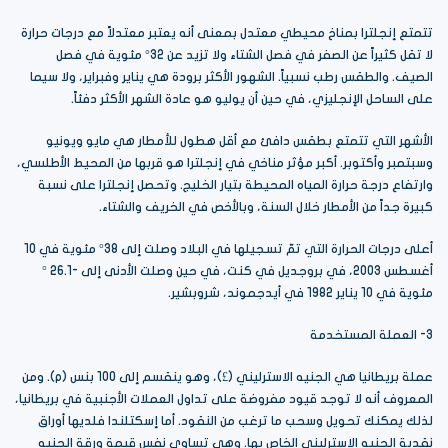
تتمتع إنجلترا بمناخ محيطي معتدل بمعنى أنه يعتبر معتدلاً مع درجات حرارة
لا تقل كثيراً عن الصفر في فصل الشتاء ولا تزيد عن 32° مئوية في فصل
الصيف. والطقس رطب نسبياً. الشهور الأكثر برودة هي يناير وفبراير، ولا سيما
على الساحل الإنجليزي، في حين أن يوليو هو عادة الشهر الأكثر دفئاً.
الأشهر التي تتمتع بطقس دافئ مع أقل هطول للأمطار هي مايو ويونيو
وسبتمبر وأكتوبر. أكبر مؤثر مناخي في إنجلترا هو قربها من المحيط الأطلسي،
وارتفاع درجة حرارة المياه المحيطة بتيار الخليج. وتحصل إنجلترا على نسبة
كبيرة جداً من الأمطار خلال السنة، وبالأخص في الخريف والشتاء.
أعلى درجات الحرارة التي تمّ تسجيلها في البلاد وصلت إلى 38° مئوية في 10
أغسطس 2003، في بروجديل في كنت، في حين وصلت الأدنى إلى -26.1 °
مئوية في 10 يناير 1982 في أيدجموند، شروبشير.
3- العملة المستخدمة
عملة بريطانيا هي الجنيه الاسترليني (£)، وهو ينقسم إلى 100 بنس (p). ومن
المعروف أنه لا توجد قيود مفروضة على تداول العملات الأجنبية في بريطانيا،
لذلك يمكنك تحويل وسحب ما ترغب من النقود. أما إسكتلندا فلديها أوراق
نقدية الجنيه الاسترليني الخاص بها. وهي تساوي نفس قيمة ورقة الجنيه