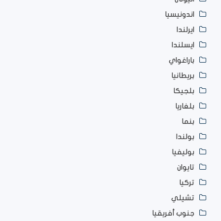
اندونيسيا
ايرلندا
ايسلندا
باراغواي
بريطانيا
بلجيكا
بلغاريا
بنما
بولندا
بوليفيا
تايوان
تركيا
تشيلي
جنوب أفريقيا