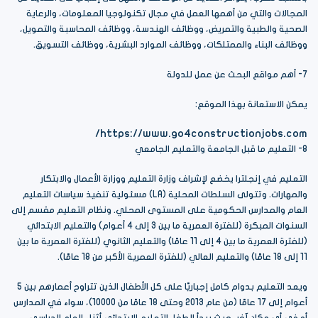
المجالات والتي من أهمها العمل في مجال تكنولوجيا المعلومات، والرعاية
الصحية والطبية والتمريض، ووظائف الهندسة، ووظائف المحاسبة والتمويل،
ووظائف البناء والممتلكات، ووظائف الموارد البشرية، ووظائف التسويق.
7- أهم مواقع البحث عن عمل للدولة
يمكن الاستعانة بهذا الموقع:
https://www.go4constructionjobs.com/
8- التعليم ما قبل الجامعة والتعليم الجامعي
التعليم في إنجلترا يخضع لإشراف وزارة التعليم ووزارة الأعمال والابتكار
والمهارات. وتتولى السلطات المحلية (LA) مسئولية تنفيذ سياسات التعليم
العام والمدارس الحكومية على المستوى المحلي. ونظام التعليم مقسم إلى
السنوات المبكرة (للفترة العمرية ما بين 3 إلى 4 أعوام) والتعليم الابتدائي
(للفترة العمرية ما بين 4 إلى 11 عامًا) والتعليم الثانوي (للفترة العمرية ما بين
11 إلى 18 عامًا) والتعليم العالي (للفترة العمرية الأكبر من 18 عامًا).
ويعد التعليم بدوام كامل إجباريًا على كل الأطفال الذين تتراوح أعمارهم بين 5
أعوام إلى 17 عامًا (من عام 2013 وحتى 18 عامًا من 10000)، سواء في المدارس
أو في أي مكان آخر، حيث يبدأ الطفل التعليم الابتدائي أثناء العام الدراسي