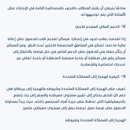
سادسًا ينبغي أن يلتزم المطالب باللجوء بالمصداقية التامة في الإجابات على
الأسئلة التي يتم توجيهها له.
12- الدعم المالي المقدم للاجئ
إذا تقدمت بطلب لجوء في إنجلترا، فيمكن تقديم طلب للحصول على إعانة
مالية ما دمت تسكن في المناطق المخصصة للاجئين تحت النظر، ومن الممكن
أن يتأثر حقك في الحصول على الدعم الخاص في حال قيامك بالانتقال إلى
مسكن يقع في منطقة أو بلدية مصنفة كمنطقة أو بلدية تعاني من
تحديات اجتماعية واقتصادية.
13- كيفية الهجرة إلى المملكة المتحدة
تعرف على الهجرة إلى المملكة المتحدة وشروطه فالهجرة إلى بريطانيا هي
حلم كل شخص يحتاج إلى تغيير مستوى معيشته والسفر إلى بلد يتمتع
بالديمقراطية التي تحافظ على حرية أفراد المجتمع داخله، حيث يبدأ بمحاولة
الحصول على فرصة عمل تجعله يصل إلى مستوى معيشي متميز.
الهجرة إلى المملكة المتحدة وشروطه