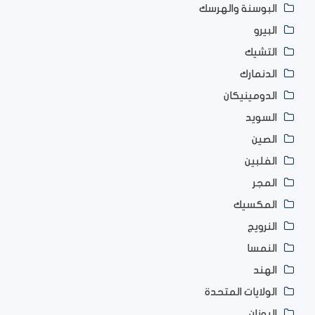
البوسنة والهرسك
البيرو
التشيك
الدنمارك
الدومينيكان
السويد
الصين
الفلبين
المجر
المكسيك
النرويج
النمسا
الهند
الولايات المتحدة
اليونان