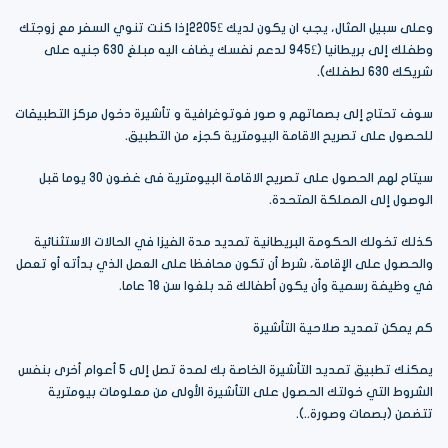
وعلى سبيل المثال، يجب ان يكون لديك £2205إذا كنت تنوي السفر مع زوجتك
وطفلك إلى بريطانيا (£945 لدعم نفسك يضاف اليه مبلغ 630 جنيه على
شريكك 630 لطفلك).
سوف تحتاج إلى بصماتهم و صور فوتوغرافية و تأشيرة دخول مركز التطبيقات
للحصول على تصريح الاقامة البيومترية كجزء من التطبيق.
سيتاح لهم الحصول على تصريح الاقامة البيومترية فى غضون 30 يوما قبل
الوصول إلى المملكة المتحدة.
كذلك تخولك الحكومة البريطانية تمديد مدة الفيزا في الحالات الاستثنائية
والحصول على الإقامة، شرط أن تكون محافظا على العمل الذي بدأته أو تعمل
في وظيفة رسمية وأن يكون أطفالك قد بلغوا سن 18 عاما.
كم يمكن تمديد صلاحية التأشيرة
يمكنك تطبيق تمديد التأشيرة الخاصة بك لمدة تصل إلى 5 أعوام أخرى بنفس
الشروط التي خولتك الحصول على التأشيرة الأولى من معلومات بيومترية
تتضمن (بصمات وصورة..).