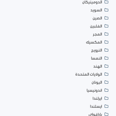
الدومينيكان
السويد
الصين
الفلبين
المجر
المكسيك
النرويج
النمسا
الهند
الولايات المتحدة
اليونان
اندونيسيا
ايرلندا
ايسلندا
باراغواي