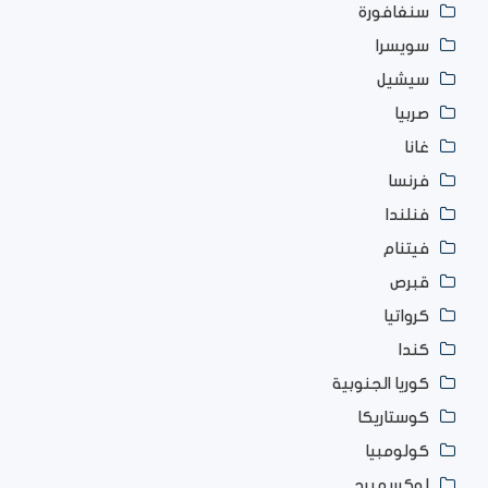
سنغافورة
سويسرا
سيشيل
صربيا
غانا
فرنسا
فنلندا
فيتنام
قبرص
كرواتيا
كندا
كوريا الجنوبية
كوستاريكا
كولومبيا
لوكسمبرج