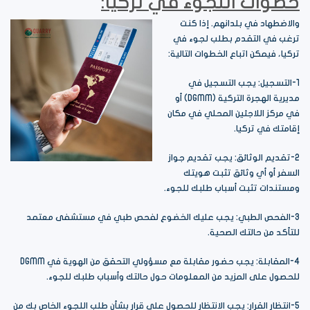
خطوات اللجوء في تركيا:
والاضطهاد في بلدانهم. إذا كنت
ترغب في التقدم بطلب لجوء في
تركيا، فيمكن اتباع الخطوات التالية:
1-التسجيل: يجب التسجيل في
مديرية الهجرة التركية (DGMM) أو
في مركز اللاجئين المحلي في مكان
إقامتك في تركيا.
2-تقديم الوثائق: يجب تقديم جواز
السفر أو أي وثائق تثبت هويتك
ومستندات تثبت أسباب طلبك للجوء.
3-الفحص الطبي: يجب عليك الخضوع لفحص طبي في مستشفى معتمد
للتأكد من حالتك الصحية.
4-المقابلة: يجب حضور مقابلة مع مسؤولي التحقق من الهوية في DGMM
للحصول على المزيد من المعلومات حول حالتك وأسباب طلبك للجوء.
5-انتظار القرار: يجب الانتظار للحصول على قرار بشأن طلب اللجوء الخاص بك من