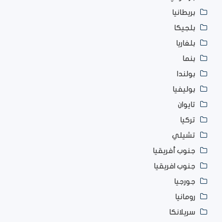
بريطانيا
بلجيكا
بلغاريا
بنما
بولندا
بوليفيا
تايوان
تركيا
تشيلي
جنوب أفريقيا
جنوب افريقيا
جورجيا
رومانيا
سريلانكا