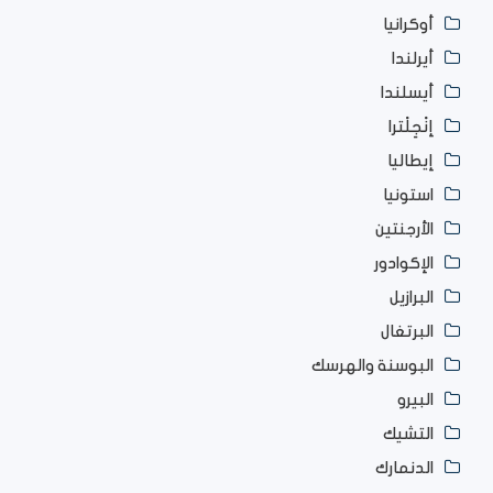
أوكرانيا
أيرلندا
أيسلندا
إنْجِلْترا
إيطاليا
استونيا
الأرجنتين
الإكوادور
البرازيل
البرتغال
البوسنة والهرسك
البيرو
التشيك
الدنمارك