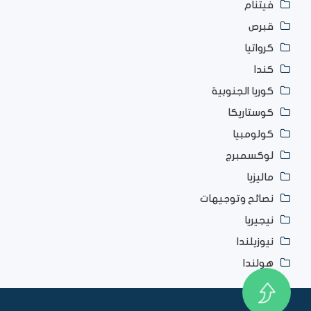
فيتنام
قبرص
كرواتيا
كندا
كوريا الجنوبية
كوستاريكا
كولومبيا
لوكسمبرج
ماليزيا
نصائح وتوجيهات
نيجيريا
نيوزيلندا
هولندا