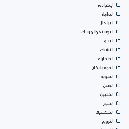
الإكوادور
البرازيل
البرتغال
البوسنة والهرسك
البيرو
التشيك
الدنمارك
الدومينيكان
السويد
الصين
الفلبين
المجر
المكسيك
النرويج