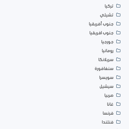
تركيا
تشيلي
جنوب أفريقيا
جنوب افريقيا
جورجيا
رومانيا
سريلانكا
سنغافورة
سويسرا
سيشيل
صربيا
غانا
فرنسا
فنلندا