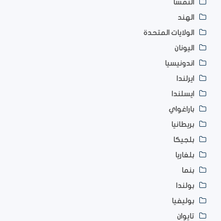
النمسا
الهند
الولايات المتحدة
اليونان
اندونيسيا
ايرلندا
ايسلندا
باراغواي
بريطانيا
بلجيكا
بلغاريا
بنما
بولندا
بوليفيا
تايوان