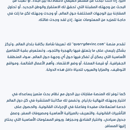
أخيرا، إذا كنت تبحث عن مستقر حقيقي لانتقالاتك بين البلاد، أو تعبت من
البحث عن وجهتك المقبلة التي تحقق لك الاستقرار والوطن الجديد، أو تحاول
المقارنة بين الوجهات المختلفة حول العالم، أو وجدت وجهتك لكن ما زلت في
حاجة للمزيد من المعلومات عنها.. إذن لقد وجدت ضالتك.
تقدم منصة “quarrydevinc.com” لك تعريفا شاملا بكافة بلدان العالم، وتركز
بشكل رئيسي على ما يتعلق فيها بالهجرة واللجوء، وتستعرض بقية التفاصيل
الأساسية التي يمكن أن تفكر فيها حول أي وجهة حول العالم، سواء المنطقة
الجغرافية، أو قيمة العملة، أو وضع الاقتصاد، وأهم الأعمال الشائعة، ومواقع
التوظيف، والمزايا والعيوب للحياة داخل هذه الدولة.
كما توفر لك المنصة مقارنات بين الدول مع نظام بحث متميز يساعدك في
اختيار وجهتك النهائية بارتياح، وتضمن لك مكاتبنا المنتشرة في كل دول العالم
خدمة استعلامات مفيدة وفاعلة في الإجراءات القانونية، والحصول على
التأشيرات القانونية، والتعريف بالميزانية الأساسية ومصروفات السفر، وعمل
جدول سياحي، واختيار الفنادق وحجزها، ويوفر المعلومات الأساسية التي يحتاج
إليها المسافر.