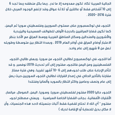
الجالية العربية تكاد تكون معدومه إلا ما ندر.. ربما بكل منطقه ربما تجد 6
إلى 10 أشخاص فقط أو عائلتين أو ثلاثة عوائل،وقد ارتفع الوجود العربي خلال
فترة 2016 -2020 .
اللجوء في لوكسمبورج على مستوى السوريين وفلسطيني سوريا ثم اليمن،
كما تكون قضايا العراقيين بالدرجة الأولى للطوائف المسيحية واليزيدية
والأشوريين والمندائين،وسكان المناطق الغربية ووسط العراق مع الأخذ بنظر
الاعتبار أوضاع العراق في أواخر العام 2019 ، وبمدة انتظار بين متوسطة وطويله
تصل من 8 شهور إلى عام واحد.
أما اللجوء في لوكسمبورج لطالبي اللجوء من سوريا، وبعض طالبي اللجوء
الفلسطينيين ومن اليمن فاللجوء مفتوح إلى أخر تحديث 2019 نوفمبر، و قد
تتأخر الإجابة على طلب لجوءهم إلى 6 -10 أشهر تقريبا، وهي فترة ممتاز
مقارنة بالتأخير الحالي في إصدار القرارات لطالبي اللجوء السوريين،حيث يصل
إلى عام ونصف وعامين واكثر انتظار بالسويد وألمانيا وفنلندا
اللجوء حاليا 2020 مفتوح لفلسطيني سوريا، وسوريا، اليمن، الصومال، ميانمار،
الأقليات الأفغانية، بجانب القضايا الخاصة السياسية …ويعني مصطلح لجوء
مفتوح ” أي انك لا تحتاج لقضية،فقط أثبات جنسيتك لاحد هذه الجنسيات، وأن
لا مكان بديل للحماية أو الإقامة لديك )