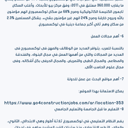
ما يقارب 360.000 معتنق في 2011؛ وفق مركز بيو للأبحاث، وأغلب السكان
تابعون الكنيسة الكاثوليكية وصرح %68 من سكان لوكسمبورغ انهم مؤمنون
بالله وبروح خارقة وصرح %24 انهم غير مؤمنون بشيء، يشكل المسلمين %2.3
من سكان وهم ثاني أكبر جماعة دينية في لوكسمبورغ.
6- أهم مجالات العمل
بالنسبة للعرب، يتوافر العديد من الوظائف والمهن فى لوكسمبورج فى
العديد من المجالات والتي من أهمها العمل في مجال البنوك، والفندقة
والمطاعم، والمجال الطبى والتمريض، والمجال الحرفى بكل أشكاله، وفى
مجال علوم الحاسب الألى.
7- أهم مواقع البحث عن عمل للدولة
يمكن الاستعانة بهذا الموقع:
https://www.go4constructionjobs.com/ar/location-353
8- التعليم ما قبل الجامعة والتعليم الجامعي
يضم النظام التعليمي في لوكسمبورغ ثلاثة أطوار وهي الابتدائي، الثانوي،
والعالي. التطور الاقتصادي منذ ستينات القرن العشرين ساهم في إحداث