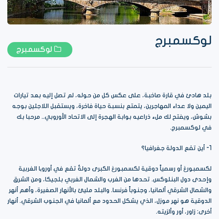
لوكسمبرج
لوكسمبرج
بلد هادئ في قارة صاخبة، على عكس كل من حوله، لم تصل إليه بعد تيارات
اليمين ولا عداء المهاجرين، يتمتع بنسبة حياة فاخرة، ويستقبل اللاجئين بوجه
بشوش، ويفتح لك ملء ذراعيه بوابة الهجرة إلى الاتحاد الأوروبي.. مرحبا بك
في لوكسمبرج.
1- أين تقع الدولة جغرافيا؟
لكسمبورڠ أو رسمياً دوقية لكسمبورڠ الكبرى دولةٌ تقع في أوروپا الغربية
وإحدى دول البنلوكس. تحدها من الغرب والشمال الغربي بلجيكا، ومن الشرق
والشمال الشرقي ألمانيا، وجنوباً فرنسا. والبلد مليئ بالأنهار الصغيرة، وأهم أنهر
الدوقية هو نهر موزل، الذي يشكل الحدود مع ألمانيا في الجنوب الشرقي. أنهار
أخرى: زاور، أور وألزيته.