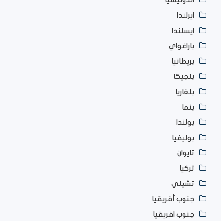
اندونيسيا
ايرلندا
ايسلندا
باراغواي
بريطانيا
بلجيكا
بلغاريا
بنما
بولندا
بوليفيا
تايوان
تركيا
تشيلي
جنوب أفريقيا
جنوب افريقيا