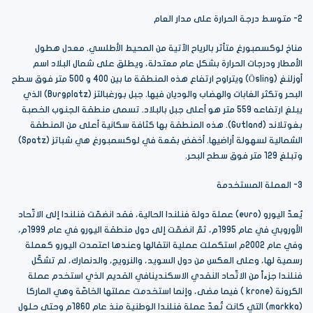
2- متوسط درجة الحرارة على مدار العام
مناخ لوكسمبورغ متأثر بالرياح الآتية من المحيط الأطلسي. معدل هطول
الأمطار ودرجات الحرارة بشكل عام معتدلة، ويطلق على شمال البلاد اسم
أوزلنغ (Ösling) ويتراوح ارتفاع هذه المنطقة ما بين 400 و 500 متر فوق سطح
البحر وتكثر الغابات والهضاب والوديان فيها. جبل بورغبالتز (Burgplatz) الذي
يبلغ ارتفاعه 559 متر هو أعلى جبل بالبلاد. تسمى منطقة الجنوب الخصبة
بغوتلاند (Gutland). هذه المنطقة بها كثافة سكانية أعلى من المنطقة
الشمالية لسهولة أراضيها. أخفض بقعة في لوكسمبورغ هي شباتز (Spatz)
وتبلغ 129 متر فوق سطح البحر.
3- العملة المستخدمة
يُعدّ اليورو (euro) عملة دولة فنلندا الحالية، فقد انضمّت فنلندا إلى الاتّحاد
الأوروبي في عام 1995م، ثمّ انضمّت إلى دول منطقة اليورو في عام 1999م،
وفي عام 2002م استكملت عملية انتقالها وعندها اعتمدت اليورو كعملة
رسمية لها، وعلى العكس من دول السويد، والنرويج، والدنمارك، لم تشكّل
فنلندا جزءاً من الاتّحاد النقدي الاسكندينافي القديم الذي استخدم عملة
الكرونة (krone ) فيما مضى، وإنما استخدمت عملتها الخاصّة وهي الماركا
(markka) التي كانت تُعدّ عملة فنلندا الوطنية منذ عام 1860م وحتى حلول