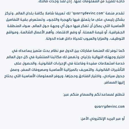
حاجة للمزيد من المعلومات عنها.. إذن لقد وجدت ضالتك.
تقدم منصة “quarrydevinc.com” لك تعريفا شاملا بكافة بلدان العالم، وتركز
بشكل رئيسي على ما يتعلق فيها بالهجرة واللجوء، وتستعرض بقية التفاصيل
الأساسية التي يمكن أن تفكر فيها حول أي وجهة حول العالم، سواء المنطقة
الجغرافية، أو قيمة العملة، أو وضع الاقتصاد، وأهم الأعمال الشائعة، ومواقع
التوظيف، والمزايا والعيوب للحياة داخل هذه الدولة.
كما توفر لك المنصة مقارنات بين الدول مع نظام بحث متميز يساعدك في
اختيار وجهتك النهائية بارتياح، وتضمن لك مكاتبنا المنتشرة في كل دول العالم
خدمة استعلامات مفيدة وفاعلة في الإجراءات القانونية، والحصول على
التأشيرات القانونية، والتعريف بالميزانية الأساسية ومصروفات السفر، وعمل
جدول سياحي، واختيار الفنادق وحجزها، ويوفر المعلومات الأساسية التي يحتاج
إليها المسافر.
نتطلع لمساعدتكم والسماع منكم عبر:
quarrydevinc.com
أو عبر البريد الإلكتروني الآمن: