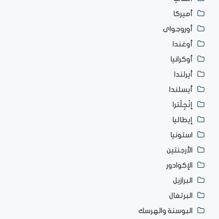
أميركا
أوروجواى
أوغندا
أوكرانيا
أيرلندا
أيسلندا
إنْجِلْترا
إيطاليا
استونيا
الأرجنتين
الإكوادور
البرازيل
البرتغال
البوسنة والهرسك