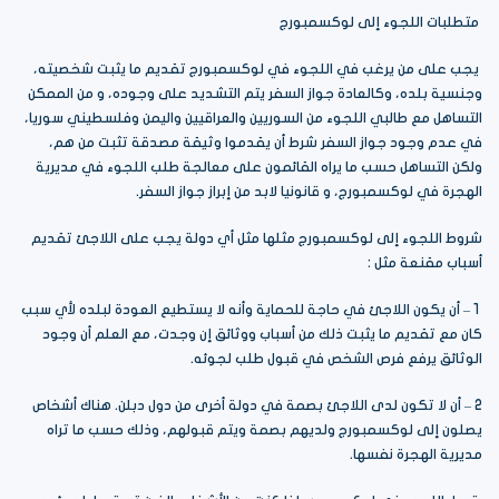
متطلبات اللجوء إلى لوكسمبورج
يجب على من يرغب في اللجوء في لوكسمبورج تقديم ما يثبت شخصيته،
وجنسية بلده، وكالعادة جواز السفر يتم التشديد على وجوده، و من الممكن
التساهل مع طالبي اللجوء من السوريين والعراقيين واليمن وفلسطيني سوريا،
في عدم وجود جواز السفر شرط أن يقدموا وثيقة مصدقة تثبت من هم،
ولكن التساهل حسب ما يراه القائمون على معالجة طلب اللجوء في مديرية
الهجرة في لوكسمبورج، و قانونيا لابد من إبراز جواز السفر.
شروط اللجوء إلى لوكسمبورج مثلها مثل أي دولة يجب على اللاجئ تقديم
أسباب مقنعة مثل :
1 – أن يكون اللاجئ في حاجة للحماية وأنه لا يستطيع العودة لبلده لأي سبب
كان مع تقديم ما يثبت ذلك من أسباب ووثائق إن وجدت، مع العلم أن وجود
الوثائق يرفع فرص الشخص في قبول طلب لجوئه.
2 – أن لا تكون لدى اللاجئ بصمة في دولة أخرى من دول دبلن. هناك أشخاص
يصلون إلى لوكسمبورج ولديهم بصمة ويتم قبولهم، وذلك حسب ما تراه
مديرية الهجرة نفسها.