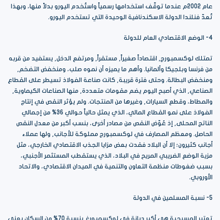
عام 2002م عندما توقّف استخدامها رسمياً واستُخدم اليورو بدلاً منها، وبهذا
تُعدّ فنلندا الدولة الاسكندنافية الوحيدة التي تستخدم اليورو.
4- الوضع الاقتصادي العام للدولة
تمتلك لوكسمبورج, اقتصاداً صغيراً, مستقراً, ومرتفع الدخل, يستفيد من قربه
من فرنسا وبلجيكا وألمانيا. وأهم ما يميزه أن نموه صلب، ومنخفض التضخم,
ومنخفض البطالة. وحتى فترة قريبة, كانت صناعة الفولاذ تسيطر على القطاع
الصناعي, الذي أصبح اليوم يضم مقومات متعددة, منها الصناعات الكيماوية,
والمطاط، وقطع السيارات, وغيرها من المنتجات. ولم يؤثر النقص في إنتاج
الفولاذ على نمو القطاع المالي، الذي يمثل حالياً حوالي 36% من إجمالي
الناتج المحلى, إذ عُوّض النقص من مصادر أخرى، بنسب أكبر من معدل النقص
الحاصل. ومعظم المصارف في لوكسمبورج مملوكة للأجانب, ولها عملاء
أجانب كثيرون؛ إلا أن البلاد فقدت بعض مزايا الجذب الاقتصادي الخارجي، مثل
مزية الوضع الضريبي المريح في البلاد، الذي يستقطب المستثمر الأجنبي،
بسبب ضغوطات منظمة التعاون والتنمية في الميدان الاقتصادي، والاتحاد
الأوروبي.
5- نسبة المسلمين في الدولة
تعتبر المسيحية هي أكبر ديانة في لوكسمبورغ بنسبة 70% من السكان يعني