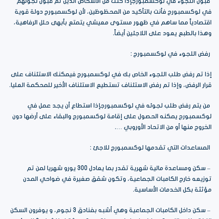
قبول اللجوء في لوكسمبورجإذا كنت من الأشخاص الذين تم قبول لجوئهم
في لوكسمبورج فأنت بالتأكيد من المحظوظين، لأن لوكسمبورج دولة قوية
اقتصادياً مما ساهم في ظهور مستوى معيشي يتمتع بأبهى حلل الرفاهية،
وهذا بالطبع يعود على اللاجئين أيضاً.
رفض اللجوء في لوكسمبورج :
إذا تم رفض طلب اللجوء الخاص بك في لوكسمبورج فيمكنك الاستئناف على
قرار الرفض، وإذا تم رفض الاستئناف تستطيع الاستئناف الأخير للمحكمة العليا.
من يتم رفض طلب لجوئه في لوكسمبورجإذا استطاع أن يجد عمل في
لوكسمبورج يمكنه الحصول على إقامة لوكسمبورج والبقاء على أرضها دون
الخروج منها أو من الاتحاد الأوروبي ….
المساعدات التي تقدمها لوكسمبورج للاجئ :
– سكن ومساعدة مالية شهرية تقدر بما يعادل 300 يورو شهريا لمن تم
توزيعه خارج الكامبات الجماعية، وتكون شقق صغيرة في ضواحي المدن
مؤثثة بكل الخدمات الأساسية.
– سكن داخل الكامبات الجماعية وهي أشبه بفنادق 3 نجوم، و يوفرون السكن