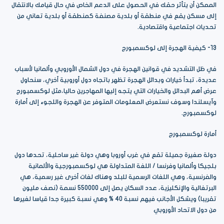
الممكن أن يتأثر حقك في الحصول على الدعم الخاص في حال قيامك بالانتقال
إلى مسكن يقع في منطقة أو بلدية مصنفة كمنطقة أو بلدية تعاني من
تحديات اجتماعية واقتصادية.
13- كيفية الهجرة إلى لوكسمبورج
في ظل التشديد في قوانين الهجرة في دول الشمال الأوروبي وألمانيا لأسباب
عديدة، تبدأ خيارات وبدائل الهجرة تظهر باتجاه دول أوروبية أخري، سنحاول
عرض أهم البدائل والخيارات التي يتجه إليها المهاجرين حاليا،مثل لوكسمبورج
وآيسلندا وسوف نستعرض المعلومات المتوفر عن الهجرة واللجوء إلى أمارة
لوكسمبورج.
أمارة لوكسمبورج
دولة صغيرة جميلة تقع في غرب أوروبا وهي دولة غير ساحلية، تحدها دول
بلجيكا وألمانيا وفرنسا / اللغة المتداولة هي لوكسمبورجية والألمانية
والفرنسية، وهي اللغات الرسمية للبلد وهناك لغات أخرى غير رسمية، هي
البرتغالية والإنكليزية، عدد السكان يصل إلى 550000 نسمة (نصف مليون
تقريبا) ويشكل الأجانب فيهم نسبة 40 % وهي نسبة كبيرة جدا قياسا لغيرها
من دول الاتحاد الأوروبي