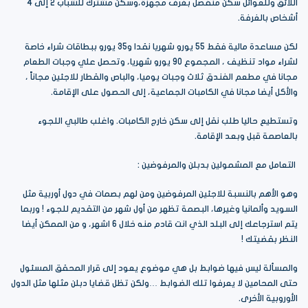
اللائق وللعوائل سكن منفصل بغرف مجهزة،وسكن مشترك للشباب 2 إلى 4
أشخاص بالغرفة.
لكن مساعدة مالية فقط 55 يورو شهريا نقدا و35 يورو ببطاقات شراء خاصة
لشراء مواد تنظيف ، المجموع 90 يورو شهريا، وتحصل علي وجبات الطعام
مجانا في مطعم الفندق ثلاث وجبات يوميا، والباص والقطار للاجئين مجاناً ،
والأكل أيضا مجانا في الكامبات الجماعية، إلى الحصول على الإقامة.
وتستطيع حاليا طلب نقل إلى سكن خارج الكامبات. واغلب طالبي اللجوء
بالعاصمة قبل وبعد الإقامة.
التعامل مع المشمولين بدبلن والمرفوضين :
وهو الأهم بالنسبة للاجئين المرفوضين ومن لهم بصمات في دول أوربية مثل
السويد وألمانيا وغيرها، البصمة تظهر من أول شهر من التقديم للجوء ! وربما
يتم استرجاعك إلى البلد الذي انت قادم منه خلال 6 اشهر، و من الممكن أيضا
النظر بقضيتك !
والمسألة ليس فيها ضوابط بل هي موضوع يعود إلى قرار المحقق المسئول
حتى المحامين لا يعرفوا تلك الضوابط …ولكن تظل قضايا دبلن مثلها مثل الدول
الأوروبية الأخرى.