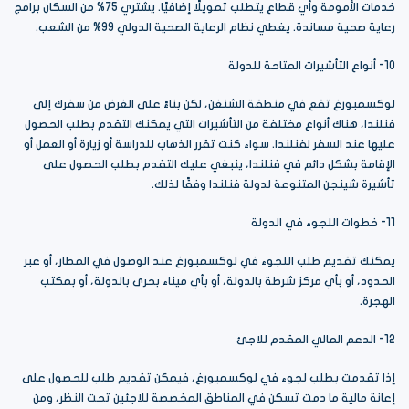
خدمات الأمومة وأي قطاع يتطلب تمويلًا إضافيًا. يشتري 75% من السكان برامج
رعاية صحية مساندة. يغطي نظام الرعاية الصحية الدولي 99% من الشعب.
10- أنواع التأشيرات المتاحة للدولة
لوكسمبورغ تقع في منطقة الشنغن، لكن بناءً على الغرض من سفرك إلى
فنلندا، هناك أنواع مختلفة من التأشيرات التي يمكنك التقدم بطلب الحصول
عليها عند السفر لفنلندا. سواء كنت تقرر الذهاب للدراسة أو زيارة أو العمل أو
الإقامة بشكل دائم في فنلندا، ينبغي عليك التقدم بطلب الحصول على
تأشيرة شينجن المتنوعة لدولة فنلندا وفقًا لذلك.
11- خطوات اللجوء في الدولة
يمكنك تقديم طلب اللجوء في لوكسمبورغ عند الوصول في المطار، أو عبر
الحدود، أو بأي مركز شرطة بالدولة، أو بأي ميناء بحرى بالدولة، أو بمكتب
الهجرة.
12- الدعم المالي المقدم للاجئ
إذا تقدمت بطلب لجوء في لوكسمبورغ، فيمكن تقديم طلب للحصول على
إعانة مالية ما دمت تسكن في المناطق المخصصة للاجئين تحت النظر، ومن