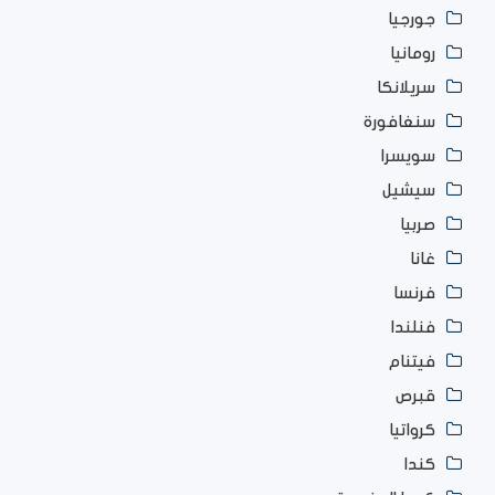
جورجيا
رومانيا
سريلانكا
سنغافورة
سويسرا
سيشيل
صربيا
غانا
فرنسا
فنلندا
فيتنام
قبرص
كرواتيا
كندا