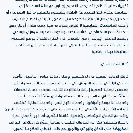
تغييرات على النظام التعليمي. التعليم إجباري من سنة السادسة إلى
السادسة عشرة، لكن العديد من الأطفال يلتحقون بالتعليم ما قبل المدرسي أو
التحضيري في سن الرابعة. الحكومة هي الممول الرئيسي لقطاع التعليم،
وأغلب المؤسسات التعليمية لا تفرض رسوم دراسية. يجب على الأولياء دفع
التكاليف الدراسية الأخرى، كشراء الكتب والأدوات المدرسية والزي الرسمي،
ويضمن الدستور الإيرلندي حق التمدرس في المنزل، لكنه لا يوضح المستوى
المطلوب تحصيله من التعليم المنزلي، ولهذا هناك العديد من المشاكل
المرتبطة بهذه القضية.
9- التأمين الصحي
ترتكز الرعاية الصحية في لوكسمبورغ على ثلاثة مبادئ أساسية: التأمين
الصحي الإلزامي، وحرية المرضى في اختيار مقدم الرعاية الصحية، وامتثال
مقدمي الرعاية الصحية إلزاميًا بالتكاليف الثابتة المحددة مقابل الخدمات
المقدَّمة. يغطي نظام الرعاية الصحية المواطنين مقدِّمًا خدمات طبية،
وخدمات للأمومة وأمراضها، وخدمات لكبار السن، وخدمات العناية. تختلف
تغطية التأمين اعتمادًا على وظيفة الفرد. يحظى الموظفون أو الذين يتقاضون
رواتب من الضمان الاجتماعي بتغطية شاملة للتأمين، أما ذوو الأعمال الحرة
والتجار فيحظون بكل من الخدمات الطبية والعناية. يموَّل كل ذلك من الضرائب
المفروضة على الدخل والرواتب والأجور. مع ذلك، تغطي الحكومة تمويل