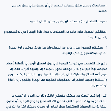
– مساعدات ودعم افضل للمهاجر الجديد إلي أن يحصل علي عمل ويدعم
نفسه.
– فرصة التغاضي عن بصمة دبلن وقبول بعض طالبي اللجوء.
يمكنكم الحصول على مزيد من المعلومات حول دائرة الهجرة في لوكسمبورج
بالطرق الآتية :
1 – يمكنكم الحصول على مزيد من المعلومات عن طريق موقع دائرة الهجرة
الخاص بلوكسمبورج على الإنترنت.
وفي ظل التشديد في قوانين الهجرة في دول الشمال الأوروبي وألمانيا لأسباب
عديدة، تبدأ خيارات وبدائل الهجرة تظهر باتجاه دول أوروبية أخري، سنحاول
عرض أهم البدائل والخيارات التي يتجه إليها المهاجرين حاليا،مثل لوكسمبورج
وآيسلندا وسوف نستعرض المعلومات المتوفر عن الهجرة واللجوء إلى أمارة
لوكسمبورج.
أخيرا، إذا كنت تبحث عن مستقر حقيقي لانتقالاتك بين البلاد، أو تعبت من
البحث عن وجهتك المقبلة التي تحقق لك الاستقرار والوطن الجديد، أو تحاول
المقارنة بين الوجهات المختلفة حول العالم، أو وجدت وجهتك لكن ما زلت في