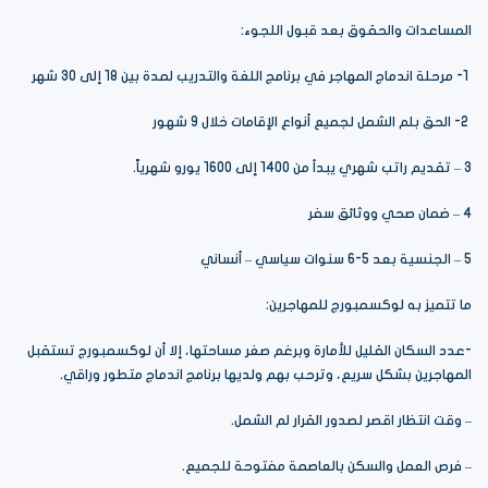
المساعدات والحقوق بعد قبول اللجوء:
1- مرحلة اندماج المهاجر في برنامج اللغة والتدريب لمدة بين 18 إلى 30 شهر
2- الحق بلم الشمل لجميع أنواع الإقامات خلال 9 شهور
3 – تقديم راتب شهري يبدأ من 1400 إلى 1600 يورو شهرياً.
4 – ضمان صحي ووثائق سفر
5 – الجنسية بعد 5-6 سنوات سياسي – أنساني
ما تتميز به لوكسمبورج للمهاجرين:
-عدد السكان القليل للأمارة وبرغم صغر مساحتها، إلا أن لوكسمبورج تستقبل
المهاجرين بشكل سريع، وترحب بهم ولديها برنامج اندماج متطور وراقي.
– وقت انتظار اقصر لصدور القرار لم الشمل.
– فرص العمل والسكن بالعاصمة مفتوحة للجميع.