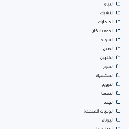
البيرو
التشيك
الدنمارك
الدومينيكان
السويد
الصين
الفلبين
المجر
المكسيك
النرويج
النمسا
الهند
الولايات المتحدة
اليونان